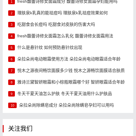
fresh馥蕾诗修女面霜成分 馥蕾诗修女面霜孕妇能用吗
1
理肤泉k乳真的能祛痘吗 理肤泉k乳祛痘效果如何
2
吃甜食会长痘吗 吃甜食对皮肤的伤害大吗
3
fresh馥蕾诗修女面霜怎么乳化 馥蕾诗修女面霜用法
4
什么是悬针纹 如何预防悬针纹出现
5
朵拉朵尚电动眼霜使用方法 朵拉朵尚电动眼霜适合年龄
6
悦木之源夜间畅饮面膜多少钱 悦木之源畅饮面膜适合肤质
7
雅诗兰黛智妍眼霜和小棕瓶眼霜哪个好 智妍眼霜适合年龄
8
冬天干夏天油怎么护肤 冬天干夏天油用什么护肤品
9
朵拉朵尚除螨皂成分 朵拉朵尚除螨皂孕妇可以用吗
10
关注我们