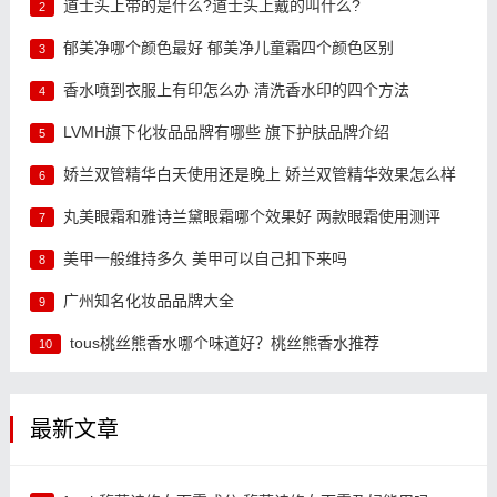
道士头上带的是什么?道士头上戴的叫什么?
2
郁美净哪个颜色最好 郁美净儿童霜四个颜色区别
3
香水喷到衣服上有印怎么办 清洗香水印的四个方法
4
LVMH旗下化妆品品牌有哪些 旗下护肤品牌介绍
5
娇兰双管精华白天使用还是晚上 娇兰双管精华效果怎么样
6
丸美眼霜和雅诗兰黛眼霜哪个效果好 两款眼霜使用测评
7
美甲一般维持多久 美甲可以自己扣下来吗
8
广州知名化妆品品牌大全
9
tous桃丝熊香水哪个味道好？桃丝熊香水推荐
10
最新文章