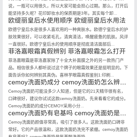
说，一瓶可以用很久，所以大家可能会担心过期。那么，打开后
能坚持多久呢？花印卸妆水的保质期是3年。其实每个卸...
欧缇丽皇后水使用顺序 欧缇丽皇后水用法
欧德宁皇后水是很多人喜欢用的一种爽肤水。欧德宁皇后水的护
肤效果很好，可以收紧毛孔，清爽清洁，唤醒疲惫的肌肤。风评
一直很好。欧德宁皇后水的使用顺序是彻底清洁面部后...
菲洛嘉眼霜真假辨别 菲洛嘉眼霜怎么打开
菲洛嘉眼霜是菲洛嘉家除了十全大补面膜之外的另一款热门产
品。相信很多人都听说过这个牌子的眼霜效果还是挺明显的。下
面告诉你如何辨别其真伪。喜林芋眼霜真假鉴别1:印刷...
cemoy洗面奶成分 cemoy洗面奶怎么辨别真假
Cemoy洗面奶可能没多少人知道，但是它的21天精华很有名，
口碑很好，建议你试试这款cemoy洗面奶。先来看看它的成分。
Cemoy洗面奶的成分CEMOY采用小分...
cemoy洗面奶有皂基吗 cemoy洗面奶是不是氨基酸
Cemoy洗面奶颜值非常高，吸引了很多人。这款洗面奶口碑非
常好。它的产品很温和，这款洗面奶洗完不紧绷。cemoy洗面奶
有皂基吗？cemoy洗面奶是氨基酸洗面奶，...