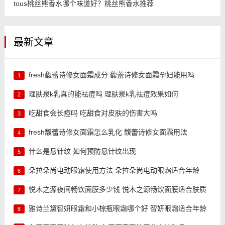
tous桃丝熊香水哪个味道好？桃丝熊香水推荐
最新文章
fresh馥蕾诗修女面霜成分 馥蕾诗修女面霜孕妇能用吗
1
理肤泉k乳真的能祛痘吗 理肤泉k乳祛痘效果如何
2
吃甜食会长痘吗 吃甜食对皮肤的伤害大吗
3
fresh馥蕾诗修女面霜怎么乳化 馥蕾诗修女面霜用法
4
什么是悬针纹 如何预防悬针纹出现
5
朵拉朵尚电动眼霜使用方法 朵拉朵尚电动眼霜适合年龄
6
悦木之源夜间畅饮面膜多少钱 悦木之源畅饮面膜适合肤质
7
雅诗兰黛智妍眼霜和小棕瓶眼霜哪个好 智妍眼霜适合年龄
8