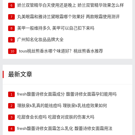
娇兰双管精华白天使用还是晚上 娇兰双管精华效果怎么样
6
丸美眼霜和雅诗兰黛眼霜哪个效果好 两款眼霜使用测评
7
美甲一般维持多久 美甲可以自己扣下来吗
8
广州知名化妆品品牌大全
9
tous桃丝熊香水哪个味道好？桃丝熊香水推荐
10
最新文章
fresh馥蕾诗修女面霜成分 馥蕾诗修女面霜孕妇能用吗
1
理肤泉k乳真的能祛痘吗 理肤泉k乳祛痘效果如何
2
吃甜食会长痘吗 吃甜食对皮肤的伤害大吗
3
fresh馥蕾诗修女面霜怎么乳化 馥蕾诗修女面霜用法
4