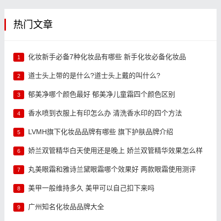
热门文章
化妆新手必备7种化妆品有哪些 新手化妆必备化妆品
1
道士头上带的是什么?道士头上戴的叫什么?
2
郁美净哪个颜色最好 郁美净儿童霜四个颜色区别
3
香水喷到衣服上有印怎么办 清洗香水印的四个方法
4
LVMH旗下化妆品品牌有哪些 旗下护肤品牌介绍
5
娇兰双管精华白天使用还是晚上 娇兰双管精华效果怎么样
6
丸美眼霜和雅诗兰黛眼霜哪个效果好 两款眼霜使用测评
7
美甲一般维持多久 美甲可以自己扣下来吗
8
广州知名化妆品品牌大全
9