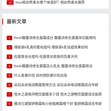
tous桃丝熊香水哪个味道好？桃丝熊香水推荐
10
最新文章
fresh馥蕾诗修女面霜成分 馥蕾诗修女面霜孕妇能用吗
1
理肤泉k乳真的能祛痘吗 理肤泉k乳祛痘效果如何
2
吃甜食会长痘吗 吃甜食对皮肤的伤害大吗
3
fresh馥蕾诗修女面霜怎么乳化 馥蕾诗修女面霜用法
4
什么是悬针纹 如何预防悬针纹出现
5
朵拉朵尚电动眼霜使用方法 朵拉朵尚电动眼霜适合年龄
6
悦木之源夜间畅饮面膜多少钱 悦木之源畅饮面膜适合肤质
7
雅诗兰黛智妍眼霜和小棕瓶眼霜哪个好 智妍眼霜适合年龄
8