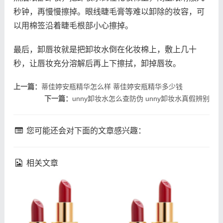
秒钟，再慢慢擦掉。眼线睫毛膏等难以卸除的妆容，可
以用棉签沿着睫毛根部小心擦掉。
最后，卸唇妆就是把卸妆水倒在化妆棉上，敷上几十
秒，让唇妆充分溶解后再上下擦拭，卸掉唇妆。
上一篇：
蒂佳婷安瓶精华怎么样 蒂佳婷安瓶精华多少钱
下一篇：
unny卸妆水怎么查防伪 unny卸妆水真假辨别
您可能还会对下面的文章感兴趣：
相关文章
fresh馥蕾诗修女面霜怎么
什么是悬针纹 如何预防悬
乳化 馥蕾诗修女面霜用法
针纹出现