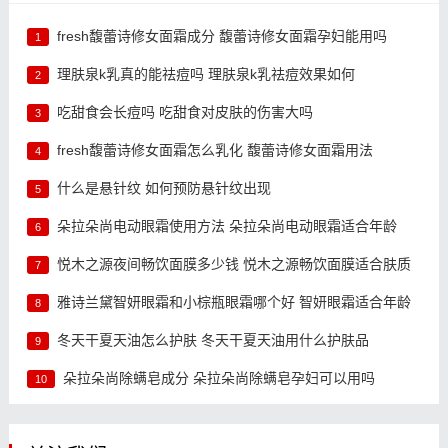
fresh馥蕾诗修女面霜成分 馥蕾诗修女面霜孕妇能用吗
1
理肤泉k乳真的能祛痘吗 理肤泉k乳祛痘效果如何
2
吃甜食会长痘吗 吃甜食对皮肤的伤害大吗
3
fresh馥蕾诗修女面霜怎么乳化 馥蕾诗修女面霜用法
4
什么是悬针纹 如何预防悬针纹出现
5
朵拉朵尚电动眼霜使用方法 朵拉朵尚电动眼霜适合年龄
6
悦木之源夜间畅饮面膜多少钱 悦木之源畅饮面膜适合肤质
7
雅诗兰黛智妍眼霜和小棕瓶眼霜哪个好 智妍眼霜适合年龄
8
冬天干夏天油怎么护肤 冬天干夏天油用什么护肤品
9
朵拉朵尚除螨皂成分 朵拉朵尚除螨皂孕妇可以用吗
10