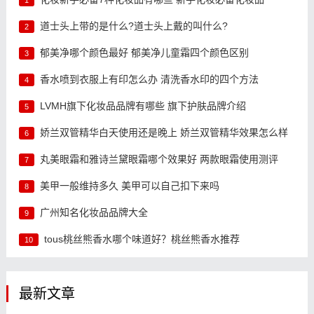
道士头上带的是什么?道士头上戴的叫什么?
2
郁美净哪个颜色最好 郁美净儿童霜四个颜色区别
3
香水喷到衣服上有印怎么办 清洗香水印的四个方法
4
LVMH旗下化妆品品牌有哪些 旗下护肤品牌介绍
5
娇兰双管精华白天使用还是晚上 娇兰双管精华效果怎么样
6
丸美眼霜和雅诗兰黛眼霜哪个效果好 两款眼霜使用测评
7
美甲一般维持多久 美甲可以自己扣下来吗
8
广州知名化妆品品牌大全
9
tous桃丝熊香水哪个味道好？桃丝熊香水推荐
10
最新文章