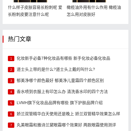
什么样子皮肤容易长粉刺呢 爱
橄榄油外用有什么作用 橄榄油
长粉刺皮要注意什么呢
怎么用对皮肤好
热门文章
化妆新手必备7种化妆品有哪些 新手化妆必备化妆品
1
道士头上带的是什么?道士头上戴的叫什么?
2
郁美净哪个颜色最好 郁美净儿童霜四个颜色区别
3
香水喷到衣服上有印怎么办 清洗香水印的四个方法
4
LVMH旗下化妆品品牌有哪些 旗下护肤品牌介绍
5
娇兰双管精华白天使用还是晚上 娇兰双管精华效果怎么样
6
丸美眼霜和雅诗兰黛眼霜哪个效果好 两款眼霜使用测评
7