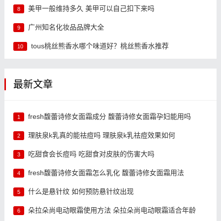
美甲一般维持多久 美甲可以自己扣下来吗
8
广州知名化妆品品牌大全
9
tous桃丝熊香水哪个味道好？桃丝熊香水推荐
10
最新文章
fresh馥蕾诗修女面霜成分 馥蕾诗修女面霜孕妇能用吗
1
理肤泉k乳真的能祛痘吗 理肤泉k乳祛痘效果如何
2
吃甜食会长痘吗 吃甜食对皮肤的伤害大吗
3
fresh馥蕾诗修女面霜怎么乳化 馥蕾诗修女面霜用法
4
什么是悬针纹 如何预防悬针纹出现
5
朵拉朵尚电动眼霜使用方法 朵拉朵尚电动眼霜适合年龄
6