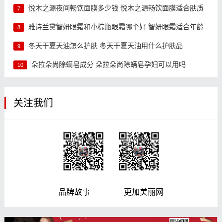
悦木之源夜间畅饮面膜多少钱 悦木之源畅饮面膜适合肤质
7
雅诗兰黛智妍眼霜和小棕瓶眼霜哪个好 智妍眼霜适合年龄
8
冬天干夏天油怎么护肤 冬天干夏天油用什么护肤品
9
朵拉朵尚除螨皂成分 朵拉朵尚除螨皂孕妇可以用吗
10
关注我们
品牌故事 更加美丽网