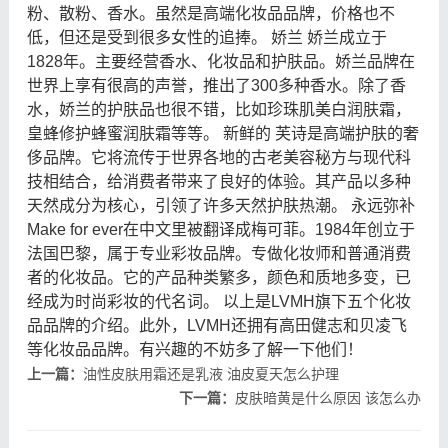
粉、散粉、香水。虽然是高端化妆品品牌，价格也不
低，但还是受到很多女性的追捧。 娇兰 娇兰成立于
1828年。主要经营香水、化妆品和护肤品。娇兰品牌在
世界上享有很高的声誉，推出了300多种香水。除了香
水，娇兰的护肤品也很不错，比如珍珠肌美白润肤霜，
皇蜂修护蜂蜜润肤霜等等。 新鲜的 芙诗是高端护肤的奢
侈品牌。它将流传于世界各地的古老美容秘方与现代科
技相结合，给消费者带来了良好的体验。其产品以多种
天然成分为核心，引领了许多天然护肤热潮。 永远弥补
Make for ever在中文里被翻译成梅可菲。1984年创立于
法国巴黎，属于专业彩妆品牌。专做化妆师和普通消费
者的化妆品。它的产品种类繁多，颜色和质地多变，已
经成为时尚彩妆的代名词。 以上是LVMH旗下五个化妆
品品牌的介绍。此外，LVMH还拥有高田健志和贝凌飞
等化妆品品牌。有兴趣的不妨多了解一下他们！
上一篇：
油性皮肤用霜还是乳液 油皮夏天怎么护理
下一篇：
皮肤暗黄是什么原因 该怎么办