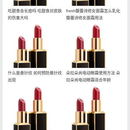
吃甜食会长痘吗 吃甜食对皮肤
fresh馥蕾诗修女面霜怎么乳化
的伤害大吗
馥蕾诗修女面霜用法
什么是悬针纹 如何预防悬
朵拉朵尚电动眼霜使用方法
针纹出现
朵拉朵尚电动眼霜适合年龄
什么是悬针纹 如何预防悬针纹
朵拉朵尚电动眼霜使用方法 朵
出现
拉朵尚电动眼霜适合年龄
雅诗兰黛智妍眼霜和小棕瓶
冬天干夏天油怎么护肤 冬
眼霜哪个好 智妍眼霜适合
天干夏天油用什么护肤品
年龄