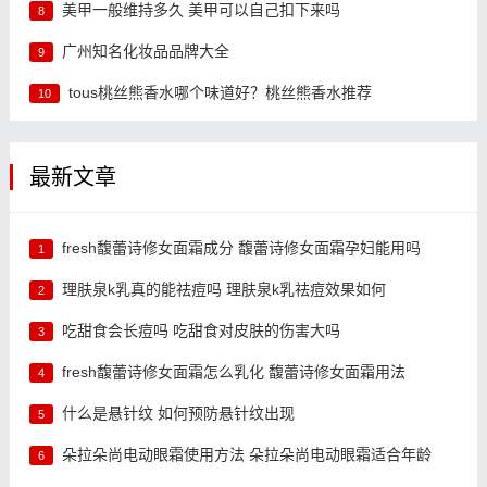
美甲一般维持多久 美甲可以自己扣下来吗
8
广州知名化妆品品牌大全
9
tous桃丝熊香水哪个味道好？桃丝熊香水推荐
10
最新文章
fresh馥蕾诗修女面霜成分 馥蕾诗修女面霜孕妇能用吗
1
理肤泉k乳真的能祛痘吗 理肤泉k乳祛痘效果如何
2
吃甜食会长痘吗 吃甜食对皮肤的伤害大吗
3
fresh馥蕾诗修女面霜怎么乳化 馥蕾诗修女面霜用法
4
什么是悬针纹 如何预防悬针纹出现
5
朵拉朵尚电动眼霜使用方法 朵拉朵尚电动眼霜适合年龄
6