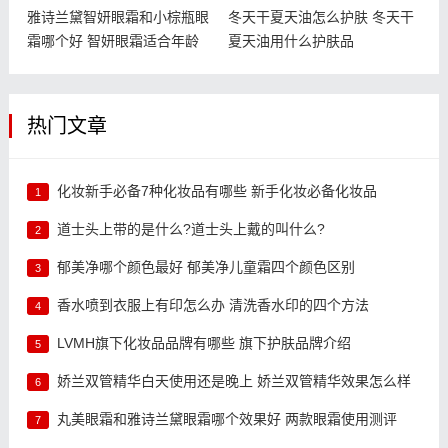
雅诗兰黛智妍眼霜和小棕瓶眼
冬天干夏天油怎么护肤 冬天干
霜哪个好 智妍眼霜适合年龄
夏天油用什么护肤品
热门文章
化妆新手必备7种化妆品有哪些 新手化妆必备化妆品
1
道士头上带的是什么?道士头上戴的叫什么?
2
郁美净哪个颜色最好 郁美净儿童霜四个颜色区别
3
香水喷到衣服上有印怎么办 清洗香水印的四个方法
4
LVMH旗下化妆品品牌有哪些 旗下护肤品牌介绍
5
娇兰双管精华白天使用还是晚上 娇兰双管精华效果怎么样
6
丸美眼霜和雅诗兰黛眼霜哪个效果好 两款眼霜使用测评
7