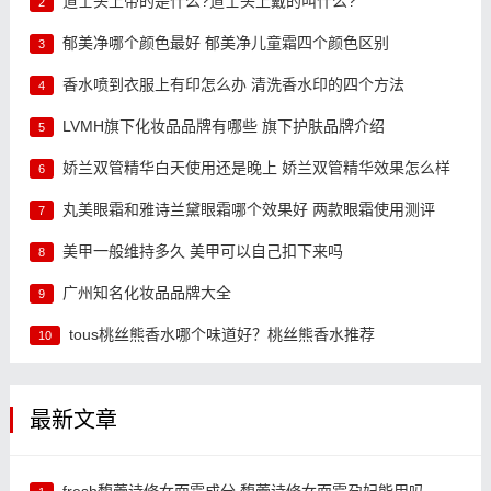
道士头上带的是什么?道士头上戴的叫什么?
2
郁美净哪个颜色最好 郁美净儿童霜四个颜色区别
3
香水喷到衣服上有印怎么办 清洗香水印的四个方法
4
LVMH旗下化妆品品牌有哪些 旗下护肤品牌介绍
5
娇兰双管精华白天使用还是晚上 娇兰双管精华效果怎么样
6
丸美眼霜和雅诗兰黛眼霜哪个效果好 两款眼霜使用测评
7
美甲一般维持多久 美甲可以自己扣下来吗
8
广州知名化妆品品牌大全
9
tous桃丝熊香水哪个味道好？桃丝熊香水推荐
10
最新文章
fresh馥蕾诗修女面霜成分 馥蕾诗修女面霜孕妇能用吗