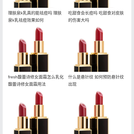
理肤泉k乳真的能祛痘吗 理肤
吃甜食会长痘吗 吃甜食对皮肤
泉k乳祛痘效果如何
的伤害大吗
fresh馥蕾诗修女面霜怎么
什么是悬针纹 如何预防悬
乳化 馥蕾诗修女面霜用法
针纹出现
fresh馥蕾诗修女面霜怎么乳化
什么是悬针纹 如何预防悬针纹
馥蕾诗修女面霜用法
出现
悦木之源夜间畅饮面膜多少
雅诗兰黛智妍眼霜和小棕瓶
钱 悦木之源畅饮面膜适合
眼霜哪个好 智妍眼霜适合
肤质
年龄