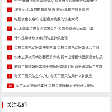
1
理肤泉k乳真的能祛痘吗 理肤泉k乳祛痘效果如何
2
吃甜食会长痘吗 吃甜食对皮肤的伤害大吗
3
fresh馥蕾诗修女面霜怎么乳化 馥蕾诗修女面霜用法
4
什么是悬针纹 如何预防悬针纹出现
5
朵拉朵尚电动眼霜使用方法 朵拉朵尚电动眼霜适合年龄
6
悦木之源夜间畅饮面膜多少钱 悦木之源畅饮面膜适合肤质
7
雅诗兰黛智妍眼霜和小棕瓶眼霜哪个好 智妍眼霜适合年龄
8
冬天干夏天油怎么护肤 冬天干夏天油用什么护肤品
9
朵拉朵尚除螨皂成分 朵拉朵尚除螨皂孕妇可以用吗
10
关注我们