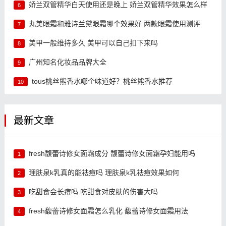
娇兰双管精华白天使用还是晚上 娇兰双管精华效果怎么样
6
丸美眼霜和雅诗兰黛眼霜哪个效果好 两款眼霜使用测评
7
美甲一般维持多久 美甲可以自己扣下来吗
8
广州知名化妆品品牌大全
9
tous桃丝熊香水哪个味道好？桃丝熊香水推荐
10
最新文章
fresh馥蕾诗修女面霜成分 馥蕾诗修女面霜孕妇能用吗
1
理肤泉k乳真的能祛痘吗 理肤泉k乳祛痘效果如何
2
吃甜食会长痘吗 吃甜食对皮肤的伤害大吗
3
fresh馥蕾诗修女面霜怎么乳化 馥蕾诗修女面霜用法
4