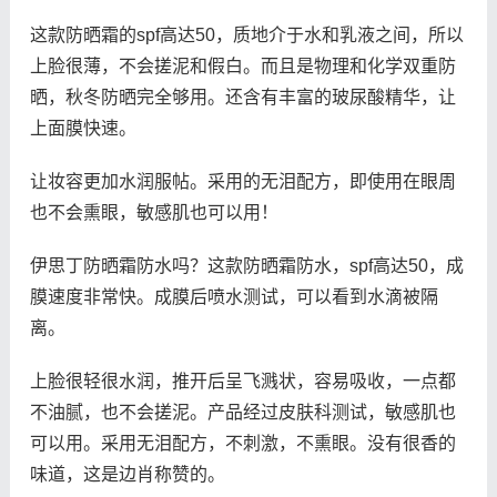
这款防晒霜的spf高达50，质地介于水和乳液之间，所以
上脸很薄，不会搓泥和假白。而且是物理和化学双重防
晒，秋冬防晒完全够用。还含有丰富的玻尿酸精华，让
上面膜快速。
让妆容更加水润服帖。采用的无泪配方，即使用在眼周
也不会熏眼，敏感肌也可以用！
伊思丁防晒霜防水吗？这款防晒霜防水，spf高达50，成
膜速度非常快。成膜后喷水测试，可以看到水滴被隔
离。
上脸很轻很水润，推开后呈飞溅状，容易吸收，一点都
不油腻，也不会搓泥。产品经过皮肤科测试，敏感肌也
可以用。采用无泪配方，不刺激，不熏眼。没有很香的
味道，这是边肖称赞的。