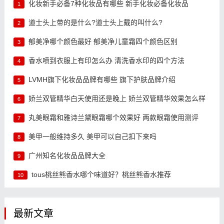
化妆新手必备7种化妆品有哪些 新手化妆必备化妆品
1
道士头上带的是什么?道士头上戴的叫什么?
2
郁美净哪个颜色最好 郁美净儿童霜四个颜色区别
3
香水喷到衣服上有印怎么办 清洗香水印的四个方法
4
LVMH旗下化妆品品牌有哪些 旗下护肤品牌介绍
5
娇兰双管精华白天使用还是晚上 娇兰双管精华效果怎么样
6
丸美眼霜和雅诗兰黛眼霜哪个效果好 两款眼霜使用测评
7
美甲一般维持多久 美甲可以自己扣下来吗
8
广州知名化妆品品牌大全
9
tous桃丝熊香水哪个味道好？桃丝熊香水推荐
10
最新文章