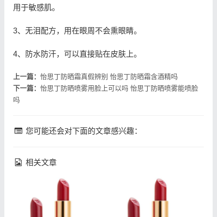
用于敏感肌。
3、无泪配方，用在眼周不会熏眼睛。
4、防水防汗，可以直接贴在皮肤上。
上一篇：
怡思丁防晒霜真假辨别 怡思丁防晒霜含酒精吗
下一篇：
怡思丁防晒喷雾用脸上可以吗 怡思丁防晒喷雾能喷脸
吗
您可能还会对下面的文章感兴趣：
相关文章
fresh馥蕾诗修女面霜成分
理肤泉k乳真的能祛痘吗 理
馥蕾诗修女面霜孕妇能用吗
肤泉k乳祛痘效果如何