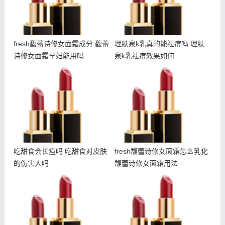
fresh馥蕾诗修女面霜成分 馥蕾
理肤泉k乳真的能祛痘吗 理肤
诗修女面霜孕妇能用吗
泉k乳祛痘效果如何
吃甜食会长痘吗 吃甜食对
fresh馥蕾诗修女面霜怎么
皮肤的伤害大吗
乳化 馥蕾诗修女面霜用法
吃甜食会长痘吗 吃甜食对皮肤
fresh馥蕾诗修女面霜怎么乳化
的伤害大吗
馥蕾诗修女面霜用法
什么是悬针纹 如何预防悬
朵拉朵尚电动眼霜使用方法
针纹出现
朵拉朵尚电动眼霜适合年龄