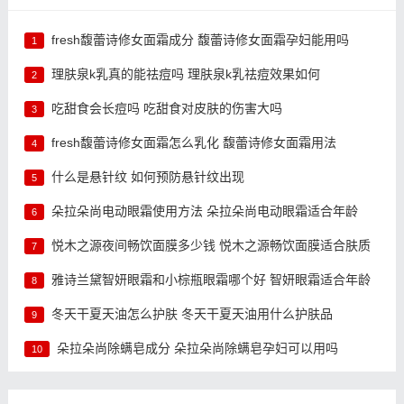
fresh馥蕾诗修女面霜成分 馥蕾诗修女面霜孕妇能用吗
1
理肤泉k乳真的能祛痘吗 理肤泉k乳祛痘效果如何
2
吃甜食会长痘吗 吃甜食对皮肤的伤害大吗
3
fresh馥蕾诗修女面霜怎么乳化 馥蕾诗修女面霜用法
4
什么是悬针纹 如何预防悬针纹出现
5
朵拉朵尚电动眼霜使用方法 朵拉朵尚电动眼霜适合年龄
6
悦木之源夜间畅饮面膜多少钱 悦木之源畅饮面膜适合肤质
7
雅诗兰黛智妍眼霜和小棕瓶眼霜哪个好 智妍眼霜适合年龄
8
冬天干夏天油怎么护肤 冬天干夏天油用什么护肤品
9
朵拉朵尚除螨皂成分 朵拉朵尚除螨皂孕妇可以用吗
10