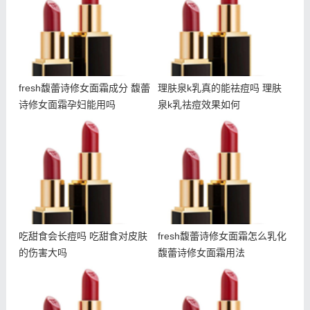
fresh馥蕾诗修女面霜成分 馥蕾
理肤泉k乳真的能祛痘吗 理肤
诗修女面霜孕妇能用吗
泉k乳祛痘效果如何
吃甜食会长痘吗 吃甜食对
fresh馥蕾诗修女面霜怎么
皮肤的伤害大吗
乳化 馥蕾诗修女面霜用法
吃甜食会长痘吗 吃甜食对皮肤
fresh馥蕾诗修女面霜怎么乳化
的伤害大吗
馥蕾诗修女面霜用法
朵拉朵尚电动眼霜使用方法
悦木之源夜间畅饮面膜多少
朵拉朵尚电动眼霜适合年龄
钱 悦木之源畅饮面膜适合
肤质