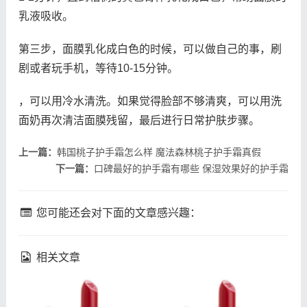
乳液吸收。
第三步，面膜乳化成白色的时候，可以做自己的事，刷
剧或者玩手机，等待10-15分钟。
，可以用冷水清洗。如果觉得脸部不够清爽，可以用洗
面奶再次清洁面膜残留，最后进行日常护肤步骤。
上一篇：
韩国桃子护手霜怎么样 魔法森林桃子护手霜真假
下一篇：
口碑最好的护手霜有哪些 保湿效果好的护手霜
您可能还会对下面的文章感兴趣：
相关文章
fresh馥蕾诗修女面霜成分
理肤泉k乳真的能祛痘吗 理
馥蕾诗修女面霜孕妇能用吗
肤泉k乳祛痘效果如何