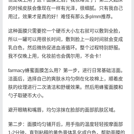
的时候皮肤会像现在一样有光泽，很细腻。只有我自己
用过，效果才是真的好！难怪有那么多plmm推荐。
这种面膜只需要挖一个硬币大小左右就可以敷到全脸，
所以一罐可以用很长时间，敷到脸上一段时间就会变成
乳白色，然后微热促进血液循环。整个过程特别舒服。
我不仅晚上用，化妆前也会偶尔用，不会卡！
farmacy蜂蜜面膜怎么用？第一步，进行日常基础洁面。
洁面后，选择自己的爽肤水均匀倒在化妆棉上，顺着皮
肤的纹理进行二次清洁和舒缓效果。然后用蜂蜜面膜和
勺子取硬币大小。
避开眼睛和嘴唇，均匀涂抹在脸部的面部肌肤区域。
第二步：面膜均匀铺开后，用手指的温度轻轻按摩面部
1-2分钟，直到粘稠的黄色膏体乳化成白色，帮助面膜的