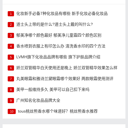
化妆新手必备7种化妆品有哪些 新手化妆必备化妆品
1
道士头上带的是什么?道士头上戴的叫什么?
2
郁美净哪个颜色最好 郁美净儿童霜四个颜色区别
3
香水喷到衣服上有印怎么办 清洗香水印的四个方法
4
LVMH旗下化妆品品牌有哪些 旗下护肤品牌介绍
5
娇兰双管精华白天使用还是晚上 娇兰双管精华效果怎么样
6
丸美眼霜和雅诗兰黛眼霜哪个效果好 两款眼霜使用测评
7
美甲一般维持多久 美甲可以自己扣下来吗
8
广州知名化妆品品牌大全
9
tous桃丝熊香水哪个味道好？桃丝熊香水推荐
10