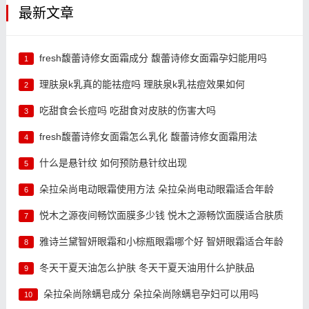
最新文章
fresh馥蕾诗修女面霜成分 馥蕾诗修女面霜孕妇能用吗
1
理肤泉k乳真的能祛痘吗 理肤泉k乳祛痘效果如何
2
吃甜食会长痘吗 吃甜食对皮肤的伤害大吗
3
fresh馥蕾诗修女面霜怎么乳化 馥蕾诗修女面霜用法
4
什么是悬针纹 如何预防悬针纹出现
5
朵拉朵尚电动眼霜使用方法 朵拉朵尚电动眼霜适合年龄
6
悦木之源夜间畅饮面膜多少钱 悦木之源畅饮面膜适合肤质
7
雅诗兰黛智妍眼霜和小棕瓶眼霜哪个好 智妍眼霜适合年龄
8
冬天干夏天油怎么护肤 冬天干夏天油用什么护肤品
9
朵拉朵尚除螨皂成分 朵拉朵尚除螨皂孕妇可以用吗
10