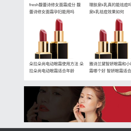
fresh馥蕾诗修女面霜成分 馥
理肤泉k乳真的能祛痘吗
蕾诗修女面霜孕妇能用吗
泉k乳祛痘效果如何
朵拉朵尚电动眼霜使用方
雅诗兰黛智妍眼霜
法 朵拉朵尚电动眼霜适合
瓶眼霜哪个好 智妍
年龄
合年龄
朵拉朵尚电动眼霜使用方法 朵
雅诗兰黛智妍眼霜和小
拉朵尚电动眼霜适合年龄
霜哪个好 智妍眼霜适