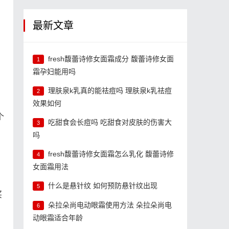
最新文章
fresh馥蕾诗修女面霜成分 馥蕾诗修女面
1
霜孕妇能用吗
理肤泉k乳真的能祛痘吗 理肤泉k乳祛痘
2
效果如何
个
吃甜食会长痘吗 吃甜食对皮肤的伤害大
3
吗
fresh馥蕾诗修女面霜怎么乳化 馥蕾诗修
4
女面霜用法
什么是悬针纹 如何预防悬针纹出现
5
买
朵拉朵尚电动眼霜使用方法 朵拉朵尚电
6
动眼霜适合年龄