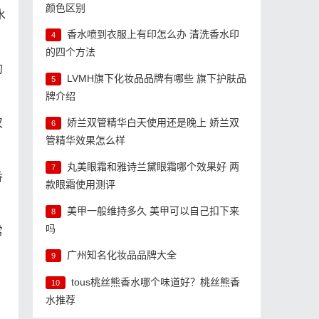
颜色区别
水
香水喷到衣服上有印怎么办 清洗香水印
4
的四个方法
的
LVMH旗下化妆品品牌有哪些 旗下护肤品
5
牌介绍
仅
娇兰双管精华白天使用还是晚上 娇兰双
6
管精华效果怎么样
丸美眼霜和雅诗兰黛眼霜哪个效果好 两
7
香
款眼霜使用测评
美甲一般维持多久 美甲可以自己扣下来
8
吗
常
广州知名化妆品品牌大全
9
tous桃丝熊香水哪个味道好？桃丝熊香
10
水推荐