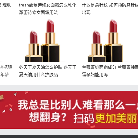
 理肤
fresh馥蕾诗修女面霜怎么乳化
什么是悬针纹 如何预防悬针
馥蕾诗修女面霜用法
出现
和小棕
冬天干夏天油怎么护肤 冬
兰蔻菁纯面霜成分 兰蔻菁
眼霜适
天干夏天油用什么护肤品
纯面霜孕妇能用吗
棕瓶眼
冬天干夏天油怎么护肤 冬天干
兰蔻菁纯面霜成分 兰蔻菁纯
合年龄
夏天油用什么护肤品
霜孕妇能用吗