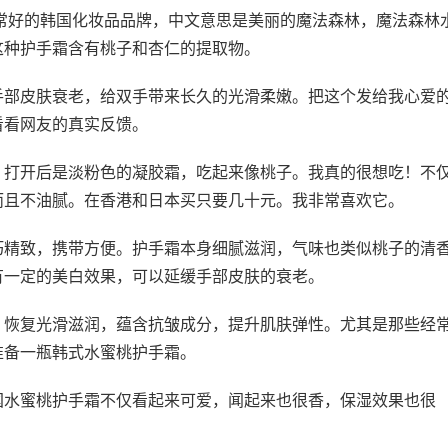
碑非常好的韩国化妆品品牌，中文意思是美丽的魔法森林，魔法森林
这种护手霜含有桃子和杏仁的提取物。
手部皮肤衰老，给双手带来长久的光滑柔嫩。把这个发给我心爱
看看网友的真实反馈。
。打开后是淡粉色的凝胶霜，吃起来像桃子。我真的很想吃！不
而且不油腻。在香港和日本买只要几十元。我非常喜欢它。
巧精致，携带方便。护手霜本身细腻滋润，气味也类似桃子的清
有一定的美白效果，可以延缓手部皮肤的衰老。
，恢复光滑滋润，蕴含抗皱成分，提升肌肤弹性。尤其是那些经
准备一瓶韩式水蜜桃护手霜。
国水蜜桃护手霜不仅看起来可爱，闻起来也很香，保湿效果也很