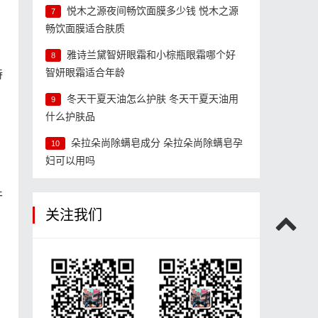
悦木之源夜间畅饮面膜多少钱 悦木之源
7
畅饮面膜适合肤质
雅诗兰黛智妍眼霜和小棕瓶眼霜哪个好
8
智妍眼霜适合年龄
持
冬天干夏天油怎么护肤 冬天干夏天油用
9
什么护肤品
朵拉朵尚除螨皂成分 朵拉朵尚除螨皂孕
10
妇可以用吗
干
关注我们