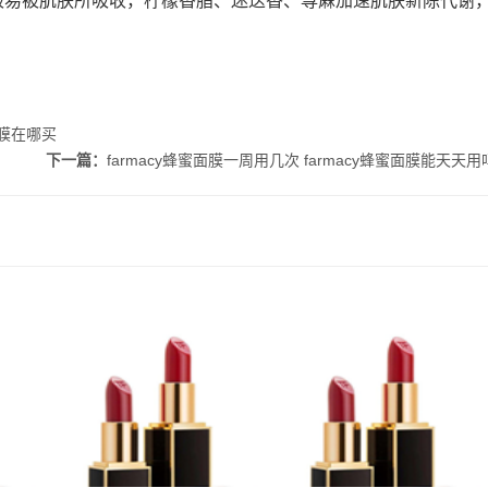
极易被肌肤所吸收，柠檬香脂、迷迭香、荨蔴加速肌肤新陈代谢
面膜在哪买
下一篇：
farmacy蜂蜜面膜一周用几次 farmacy蜂蜜面膜能天天用
痘吗 理
fresh馥蕾诗修女面霜怎么
什么是悬针纹 如何预防悬
何
乳化 馥蕾诗修女面霜用法
针纹出现