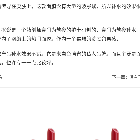
的传导在皮肤上。这款面膜含有大量的玻尿酸，所以补水的效果
。据说是一个药剂师专门为熬夜的护士研制的，专门为熬夜补水
成为了网络上的热门面膜。作为一个柔弱的贫民窟男孩，
款产品补水效果不错。它是来自台湾省的私人品牌。而且主要是
品。也许专一一点比较好。
吗
下一篇：
没有
痘吗 理
吃甜食会长痘吗 吃甜食对
fresh馥蕾诗修女面霜怎么
何
皮肤的伤害大吗
乳化 馥蕾诗修女面霜用法