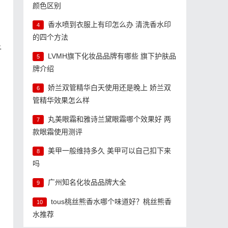
颜色区别
香水喷到衣服上有印怎么办 清洗香水印
4
的四个方法
子
LVMH旗下化妆品品牌有哪些 旗下护肤品
5
牌介绍
娇兰双管精华白天使用还是晚上 娇兰双
6
管精华效果怎么样
丸美眼霜和雅诗兰黛眼霜哪个效果好 两
7
款眼霜使用测评
美甲一般维持多久 美甲可以自己扣下来
8
吗
广州知名化妆品品牌大全
9
tous桃丝熊香水哪个味道好？桃丝熊香
10
水推荐