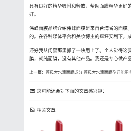
具有良好的精华吸附和释放，帮助面膜精华更好
好。
伟峰面膜品牌介绍伟峰面膜是来自台湾省的面膜
的。在各种媒体平台和美妆博主的疯狂安利下，
还好我从闺蜜那里抓了一块用上了。个人觉得这
膜，就纯面膜，没有其他产品。我还是专心做产
上一篇：
薇风大水滴面膜成分 薇风大水滴面膜孕妇能用
您可能还会对下面的文章感兴趣：
相关文章
fresh馥蕾诗修女面霜成分
理肤泉k乳真的能祛
馥蕾诗修女面霜孕妇能用
肤泉k乳祛痘效果如