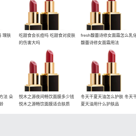
 理肤
吃甜食会长痘吗 吃甜食对皮肤
fresh馥蕾诗修女面霜怎么乳
的伤害大吗
馥蕾诗修女面霜用法
使用方
悦木之源夜间畅饮面膜多
冬天干夏天油怎么护肤 冬
霜适合
少钱 悦木之源畅饮面膜适
天干夏天油用什么护肤品
合肤质
方法 朵
悦木之源夜间畅饮面膜多少钱
冬天干夏天油怎么护肤 冬天
龄
悦木之源畅饮面膜适合肤质
夏天油用什么护肤品