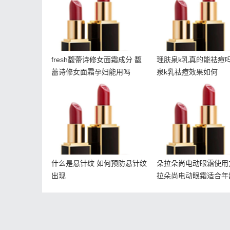
吗
fresh馥蕾诗修女面霜成分 馥
理肤泉k乳真的能祛痘吗
蕾诗修女面霜孕妇能用吗
泉k乳祛痘效果如何
什么是悬针纹 如何预防悬
朵拉朵尚电动眼霜
针纹出现
法 朵拉朵尚电动眼
年龄
什么是悬针纹 如何预防悬针纹
朵拉朵尚电动眼霜使用
出现
拉朵尚电动眼霜适合年