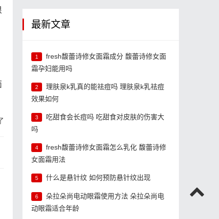
很
最新文章
fresh馥蕾诗修女面霜成分 馥蕾诗修女面
1
霜孕妇能用吗
面
理肤泉k乳真的能祛痘吗 理肤泉k乳祛痘
2
效果如何
吃甜食会长痘吗 吃甜食对皮肤的伤害大
3
了
吗
fresh馥蕾诗修女面霜怎么乳化 馥蕾诗修
4
女面霜用法
什么是悬针纹 如何预防悬针纹出现
5
朵拉朵尚电动眼霜使用方法 朵拉朵尚电
6
动眼霜适合年龄