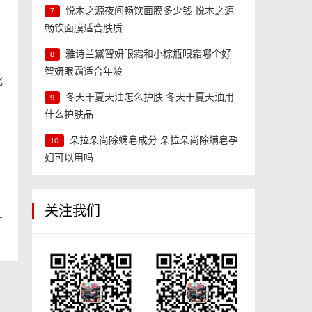
悦木之源夜间畅饮面膜多少钱 悦木之源
7
畅饮面膜适合肤质
雅诗兰黛智妍眼霜和小棕瓶眼霜哪个好
8
智妍眼霜适合年龄
化
冬天干夏天油怎么护肤 冬天干夏天油用
9
什么护肤品
朵拉朵尚除螨皂成分 朵拉朵尚除螨皂孕
10
妇可以用吗
关注我们
干