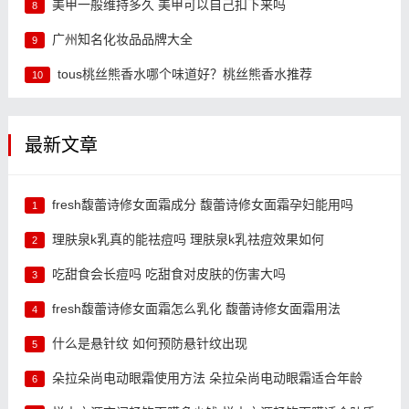
美甲一般维持多久 美甲可以自己扣下来吗
8
广州知名化妆品品牌大全
9
tous桃丝熊香水哪个味道好？桃丝熊香水推荐
10
最新文章
fresh馥蕾诗修女面霜成分 馥蕾诗修女面霜孕妇能用吗
1
理肤泉k乳真的能祛痘吗 理肤泉k乳祛痘效果如何
2
吃甜食会长痘吗 吃甜食对皮肤的伤害大吗
3
fresh馥蕾诗修女面霜怎么乳化 馥蕾诗修女面霜用法
4
什么是悬针纹 如何预防悬针纹出现
5
朵拉朵尚电动眼霜使用方法 朵拉朵尚电动眼霜适合年龄
6