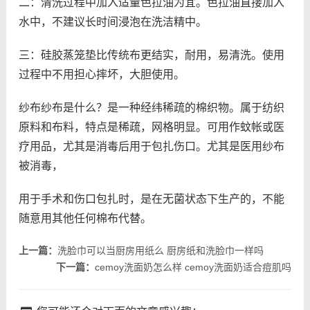
二：清洗过程中加入适量色拉油为宜。色拉油直接加入
水中，不建议长时间浸泡在洗洁精中。
三：硅胶蒸笼垫比传统布更结实，耐用，易清洗。使用
过程中不用担心摔坏，大胆使用。
纱布纱布是什么？是一种经纬稀疏的棉织物。属于纺织
原料和布料，特点是稀疏，网格明显。可用作蚊帐或医
疗用品，尤其是消毒后用于包扎伤口。尤其是医用纱布
被消毒，
用于手术和伤口包扎时，是在无菌状态下生产的，不能
随意用其他任何棉布代替。
上一篇：
洗脸巾可以当厨房用纸么 厨房纸和洗脸巾一样吗
下一篇：
cemoy洗面奶怎么样 cemoy洗面奶适合痘肌吗