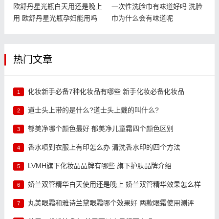
欧舒丹星光瓶白天用还是晚上
一次性洗脸巾有味道好吗 洗脸
用 欧舒丹星光瓶孕妇能用吗
巾为什么会有味道呢
热门文章
化妆新手必备7种化妆品有哪些 新手化妆必备化妆品
1
道士头上带的是什么?道士头上戴的叫什么?
2
郁美净哪个颜色最好 郁美净儿童霜四个颜色区别
3
香水喷到衣服上有印怎么办 清洗香水印的四个方法
4
LVMH旗下化妆品品牌有哪些 旗下护肤品牌介绍
5
娇兰双管精华白天使用还是晚上 娇兰双管精华效果怎么样
6
丸美眼霜和雅诗兰黛眼霜哪个效果好 两款眼霜使用测评
7