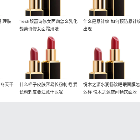
 理肤
fresh馥蕾诗修女面霜怎么乳化
什么是悬针纹 如何预防悬针
馥蕾诗修女面霜用法
出现
肤 冬
什么样子皮肤容易长粉刺
悦木之源水润畅饮睡眠面
护肤品
呢 爱长粉刺皮要注意什么
膜怎么样 悦木之源夜间畅
呢
饮面膜
 冬天干
什么样子皮肤容易长粉刺呢 爱
悦木之源水润畅饮睡眠面膜
长粉刺皮要注意什么呢
么样 悦木之源夜间畅饮面膜