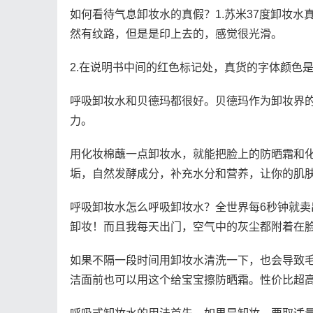
如何看待气息卸妆水的真假？1.苏米37度卸妆
然有纹路，但是是印上去的，感觉很光滑。
2.在说明书中间的红色标记处，真货的字体颜色
呼吸卸妆水和贝德玛都很好。贝德玛作为卸妆界
力。
用化妆棉蘸一点卸妆水，就能把脸上的防晒霜和
垢，自然发酵成分，补充水分和营养，让你的肌
呼吸卸妆水怎么呼吸卸妆水？全世界每6秒钟就卖
卸妆！而且我每天出门，空气中的灰尘都附着在
如果不隔一段时间用卸妆水清洗一下，也会导致
洁面前也可以用这个给宝宝擦防晒霜。性价比超