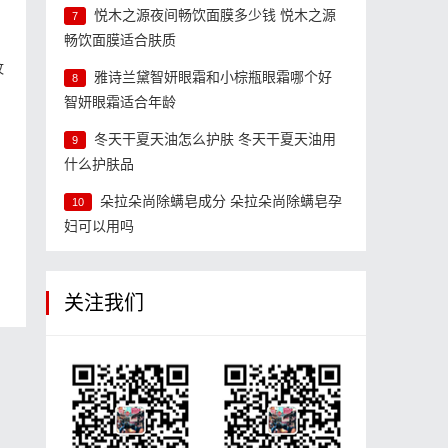
悦木之源夜间畅饮面膜多少钱 悦木之源
7
畅饮面膜适合肤质
纹
雅诗兰黛智妍眼霜和小棕瓶眼霜哪个好
8
智妍眼霜适合年龄
冬天干夏天油怎么护肤 冬天干夏天油用
9
什么护肤品
朵拉朵尚除螨皂成分 朵拉朵尚除螨皂孕
10
妇可以用吗
怎
关注我们