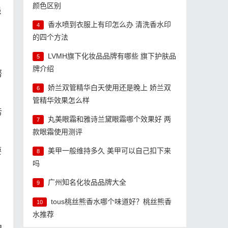
颜色区别
虽
香水喷到衣服上有印怎么办 清洗香水印
4
的四个方法
LVMH旗下化妆品品牌有哪些 旗下护肤品
5
牌介绍
努
娇兰双管精华白天使用还是晚上 娇兰双
6
管精华效果怎么样
污
丸美眼霜和雅诗兰黛眼霜哪个效果好 两
7
款眼霜使用测评
要
美甲一般维持多久 美甲可以自己扣下来
8
吗
广州知名化妆品品牌大全
9
。
tous桃丝熊香水哪个味道好？桃丝熊香
10
水推荐