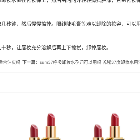
量卸妆水倒在化妆棉上，然后由内向外轻轻擦拭脸部，直到化妆
敷几秒钟，然后慢慢擦掉。眼线睫毛膏等难以卸除的妆容，可以
几十秒，让唇妆充分溶解后再上下擦拭，卸掉唇妆。
水适合油皮吗
下一篇：
sum37呼吸卸妆水孕妇可以用吗 苏秘37度卸妆水用
痘吗 理
fresh馥蕾诗修女面霜怎么
什么是悬针纹 如何预防悬
何
乳化 馥蕾诗修女面霜用法
针纹出现