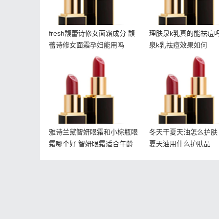
fresh馥蕾诗修女面霜成分 馥
理肤泉k乳真的能祛痘吗
蕾诗修女面霜孕妇能用吗
泉k乳祛痘效果如何
雅诗兰黛智妍眼霜和小棕
冬天干夏天油怎么护
瓶眼霜哪个好 智妍眼霜适
天干夏天油用什么
合年龄
雅诗兰黛智妍眼霜和小棕瓶眼
冬天干夏天油怎么护肤
霜哪个好 智妍眼霜适合年龄
夏天油用什么护肤品