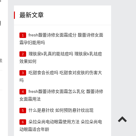
棉
最新文章
用
fresh馥蕾诗修女面霜成分 馥蕾诗修女面
1
霜孕妇能用吗
理肤泉k乳真的能祛痘吗 理肤泉k乳祛痘
2
法
效果如何
吃甜食会长痘吗 吃甜食对皮肤的伤害大
3
吗
fresh馥蕾诗修女面霜怎么乳化 馥蕾诗修
4
女面霜用法
什么是悬针纹 如何预防悬针纹出现
5
朵拉朵尚电动眼霜使用方法 朵拉朵尚电
6
动眼霜适合年龄