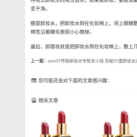
呼吸式卸妆水的用法首先，如果是卸妆，要取适
变干净。
眼部卸妆水，把卸妆水倒在化妆棉上，闭上眼睛
棉签沿着睫毛根部小心擦掉。
最后，卸唇妆就是把卸妆水倒在化妆棉上，敷上
上一篇：
sum37呼吸卸妆水专柜多少钱 苏秘37度卸妆
您可能还会对下面的文章感兴趣：
相关文章
fresh馥蕾诗修女面霜成分
理肤泉k乳真的能祛
馥蕾诗修女面霜孕妇能用
肤泉k乳祛痘效果如
吗