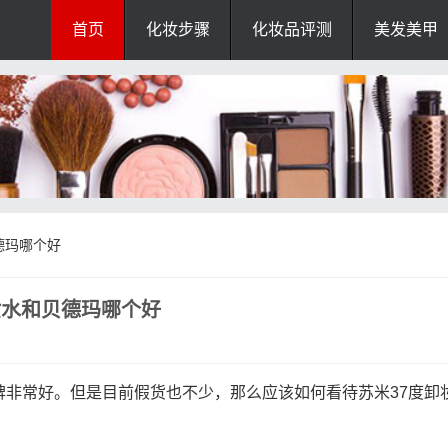
首页
化妆步骤
化妆品评测
美发美甲
德玛哪个好
妆水和贝德玛哪个好
碑非常好。但是目前假货也不少，那么应该如何看待苏米37度卸