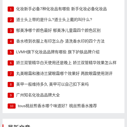
化妆新手必备7种化妆品有哪些 新手化妆必备化妆品
1
道士头上带的是什么?道士头上戴的叫什么?
2
郁美净哪个颜色最好 郁美净儿童霜四个颜色区别
3
香水喷到衣服上有印怎么办 清洗香水印的四个方法
4
LVMH旗下化妆品品牌有哪些 旗下护肤品牌介绍
5
娇兰双管精华白天使用还是晚上 娇兰双管精华效果怎么样
6
丸美眼霜和雅诗兰黛眼霜哪个效果好 两款眼霜使用测评
7
美甲一般维持多久 美甲可以自己扣下来吗
8
广州知名化妆品品牌大全
9
tous桃丝熊香水哪个味道好？桃丝熊香水推荐
10