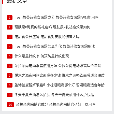
最新文章
fresh馥蕾诗修女面霜成分 馥蕾诗修女面霜孕妇能用吗
1
理肤泉k乳真的能祛痘吗 理肤泉k乳祛痘效果如何
2
吃甜食会长痘吗 吃甜食对皮肤的伤害大吗
3
fresh馥蕾诗修女面霜怎么乳化 馥蕾诗修女面霜用法
4
什么是悬针纹 如何预防悬针纹出现
5
朵拉朵尚电动眼霜使用方法 朵拉朵尚电动眼霜适合年龄
6
悦木之源夜间畅饮面膜多少钱 悦木之源畅饮面膜适合肤质
7
雅诗兰黛智妍眼霜和小棕瓶眼霜哪个好 智妍眼霜适合年龄
8
冬天干夏天油怎么护肤 冬天干夏天油用什么护肤品
9
朵拉朵尚除螨皂成分 朵拉朵尚除螨皂孕妇可以用吗
10