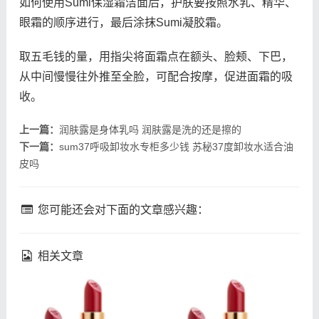
如何使用Sumi保湿霜洁面后，护肤要按照水乳、精华、
眼霜的顺序进行，最后涂抹Sumi凝胶霜。
取五毛钱的量，用指尖将面霜点在额头、脸颊、下巴，
从中间慢慢往外推至全脸，可配合按摩，促进面霜的吸
收。
上一篇：
润肤露是身体乳吗 润肤露是洗的还是擦的
下一篇：
sum37呼吸卸妆水专柜多少钱 苏秘37度卸妆水适合油
皮吗
您可能还会对下面的文章感兴趣：
相关文章
fresh馥蕾诗修女面霜成分
理肤泉k乳真的能祛痘吗 理
馥蕾诗修女面霜孕妇能用吗
肤泉k乳祛痘效果如何