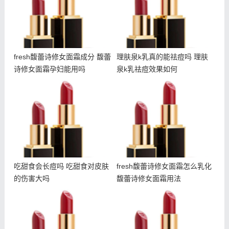
fresh馥蕾诗修女面霜成分 馥蕾
理肤泉k乳真的能祛痘吗 理肤
诗修女面霜孕妇能用吗
泉k乳祛痘效果如何
吃甜食会长痘吗 吃甜食对
fresh馥蕾诗修女面霜怎么
皮肤的伤害大吗
乳化 馥蕾诗修女面霜用法
吃甜食会长痘吗 吃甜食对皮肤
fresh馥蕾诗修女面霜怎么乳化
的伤害大吗
馥蕾诗修女面霜用法
什么是悬针纹 如何预防悬
朵拉朵尚电动眼霜使用方法
针纹出现
朵拉朵尚电动眼霜适合年龄