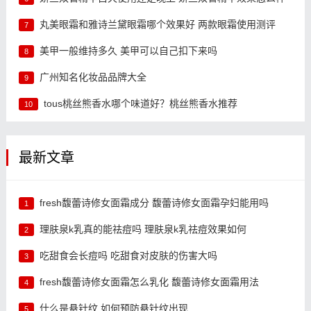
丸美眼霜和雅诗兰黛眼霜哪个效果好 两款眼霜使用测评
7
美甲一般维持多久 美甲可以自己扣下来吗
8
广州知名化妆品品牌大全
9
tous桃丝熊香水哪个味道好？桃丝熊香水推荐
10
最新文章
fresh馥蕾诗修女面霜成分 馥蕾诗修女面霜孕妇能用吗
1
理肤泉k乳真的能祛痘吗 理肤泉k乳祛痘效果如何
2
吃甜食会长痘吗 吃甜食对皮肤的伤害大吗
3
fresh馥蕾诗修女面霜怎么乳化 馥蕾诗修女面霜用法
4
什么是悬针纹 如何预防悬针纹出现
5