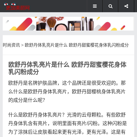
时尚资讯
>
欧舒丹体乳亮片是什么 欧舒丹甜蜜樱花身体乳闪粉成分
欧舒丹体乳亮片是什么 欧舒丹甜蜜樱花身体
乳闪粉成分
欧舒丹是名牌护肤品牌，这个品牌还是很受欢迎的。那
么什么是欧舒丹身体乳亮片，欧舒丹甜樱桃身体乳亮片
的成分是什么呢？
什么是欧舒丹身体乳亮片？光滑的云母颗粒。有些欧舒
丹身体乳含有亮片，说明里面有亮片/闪粉。这种闪粉是
为了涂抹后让皮肤看起来更有光泽，更有光泽。这是有