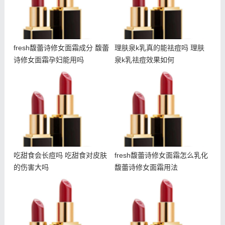
fresh馥蕾诗修女面霜成分 馥蕾
理肤泉k乳真的能祛痘吗 理肤
诗修女面霜孕妇能用吗
泉k乳祛痘效果如何
吃甜食会长痘吗 吃甜食对
fresh馥蕾诗修女面霜怎么
皮肤的伤害大吗
乳化 馥蕾诗修女面霜用法
吃甜食会长痘吗 吃甜食对皮肤
fresh馥蕾诗修女面霜怎么乳化
的伤害大吗
馥蕾诗修女面霜用法
什么是悬针纹 如何预防悬
朵拉朵尚电动眼霜使用方法
针纹出现
朵拉朵尚电动眼霜适合年龄