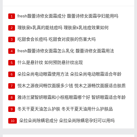
fresh馥蕾诗修女面霜成分 馥蕾诗修女面霜孕妇能用吗
1
理肤泉k乳真的能祛痘吗 理肤泉k乳祛痘效果如何
2
吃甜食会长痘吗 吃甜食对皮肤的伤害大吗
3
fresh馥蕾诗修女面霜怎么乳化 馥蕾诗修女面霜用法
4
什么是悬针纹 如何预防悬针纹出现
5
朵拉朵尚电动眼霜使用方法 朵拉朵尚电动眼霜适合年龄
6
悦木之源夜间畅饮面膜多少钱 悦木之源畅饮面膜适合肤质
7
雅诗兰黛智妍眼霜和小棕瓶眼霜哪个好 智妍眼霜适合年龄
8
冬天干夏天油怎么护肤 冬天干夏天油用什么护肤品
9
朵拉朵尚除螨皂成分 朵拉朵尚除螨皂孕妇可以用吗
10