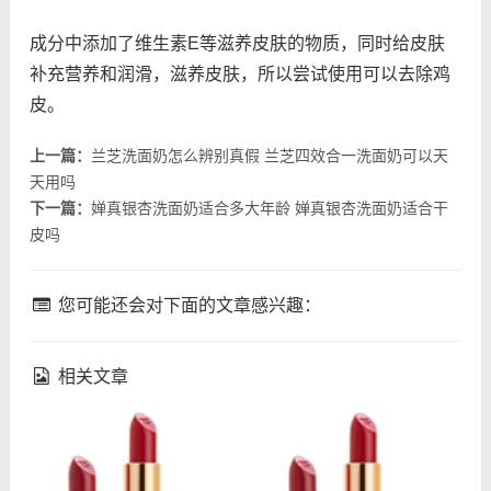
成分中添加了维生素E等滋养皮肤的物质，同时给皮肤
补充营养和润滑，滋养皮肤，所以尝试使用可以去除鸡
皮。
上一篇：
兰芝洗面奶怎么辨别真假 兰芝四效合一洗面奶可以天
天用吗
下一篇：
婵真银杏洗面奶适合多大年龄 婵真银杏洗面奶适合干
皮吗
您可能还会对下面的文章感兴趣：
相关文章
fresh馥蕾诗修女面霜成分
理肤泉k乳真的能祛痘吗 理
馥蕾诗修女面霜孕妇能用吗
肤泉k乳祛痘效果如何