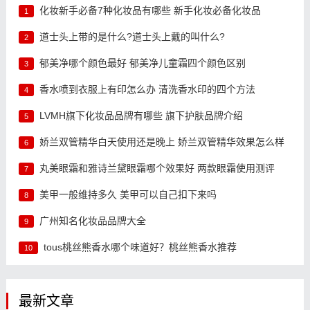
化妆新手必备7种化妆品有哪些 新手化妆必备化妆品
1
道士头上带的是什么?道士头上戴的叫什么?
2
郁美净哪个颜色最好 郁美净儿童霜四个颜色区别
3
香水喷到衣服上有印怎么办 清洗香水印的四个方法
4
LVMH旗下化妆品品牌有哪些 旗下护肤品牌介绍
5
娇兰双管精华白天使用还是晚上 娇兰双管精华效果怎么样
6
丸美眼霜和雅诗兰黛眼霜哪个效果好 两款眼霜使用测评
7
美甲一般维持多久 美甲可以自己扣下来吗
8
广州知名化妆品品牌大全
9
tous桃丝熊香水哪个味道好？桃丝熊香水推荐
10
最新文章