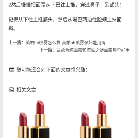
2然后慢慢把面霜从下巴往上推，穿过鼻子，到额头；
记得从下往上推额头，然后从嘴巴两边往脸颊上抹面
霜。
上一篇：
美帕b5喷雾怎么样 美帕b5喷雾孕妇能用吗
下一篇：
兰蔻菁纯面霜和海蓝之谜面霜哪个好用
您可能还会对下面的文章感兴趣：
相关文章
fresh馥蕾诗修女面霜成分
理肤泉k乳真的能祛痘吗 理
馥蕾诗修女面霜孕妇能用吗
肤泉k乳祛痘效果如何