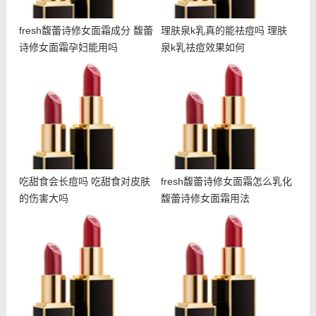
fresh馥蕾诗修女面霜成分 馥蕾
理肤泉k乳真的能祛痘吗 理肤
诗修女面霜孕妇能用吗
泉k乳祛痘效果如何
吃甜食会长痘吗 吃甜食对
fresh馥蕾诗修女面霜怎么
皮肤的伤害大吗
乳化 馥蕾诗修女面霜用法
吃甜食会长痘吗 吃甜食对皮肤
fresh馥蕾诗修女面霜怎么乳化
的伤害大吗
馥蕾诗修女面霜用法
什么是悬针纹 如何预防悬
朵拉朵尚电动眼霜使用方法
针纹出现
朵拉朵尚电动眼霜适合年龄