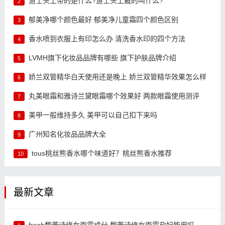
道士头上带的是什么?道士头上戴的叫什么?
2
郁美净哪个颜色最好 郁美净儿童霜四个颜色区别
3
香水喷到衣服上有印怎么办 清洗香水印的四个方法
4
LVMH旗下化妆品品牌有哪些 旗下护肤品牌介绍
5
娇兰双管精华白天使用还是晚上 娇兰双管精华效果怎么样
6
丸美眼霜和雅诗兰黛眼霜哪个效果好 两款眼霜使用测评
7
美甲一般维持多久 美甲可以自己扣下来吗
8
广州知名化妆品品牌大全
9
tous桃丝熊香水哪个味道好？桃丝熊香水推荐
10
最新文章
fresh馥蕾诗修女面霜成分 馥蕾诗修女面霜孕妇能用吗