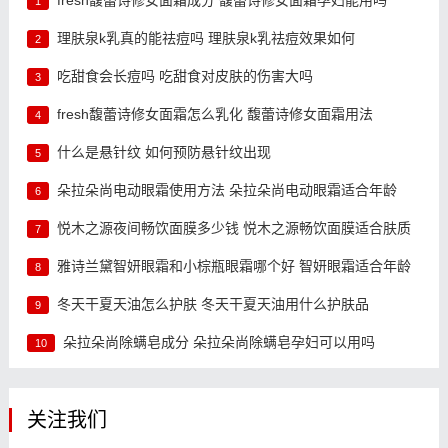
1
理肤泉k乳真的能祛痘吗 理肤泉k乳祛痘效果如何
2
吃甜食会长痘吗 吃甜食对皮肤的伤害大吗
3
fresh馥蕾诗修女面霜怎么乳化 馥蕾诗修女面霜用法
4
什么是悬针纹 如何预防悬针纹出现
5
朵拉朵尚电动眼霜使用方法 朵拉朵尚电动眼霜适合年龄
6
悦木之源夜间畅饮面膜多少钱 悦木之源畅饮面膜适合肤质
7
雅诗兰黛智妍眼霜和小棕瓶眼霜哪个好 智妍眼霜适合年龄
8
冬天干夏天油怎么护肤 冬天干夏天油用什么护肤品
9
朵拉朵尚除螨皂成分 朵拉朵尚除螨皂孕妇可以用吗
10
关注我们