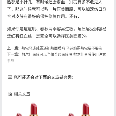
脸都是小针孔，有时候还会渗血，别提有多不敢见人
了，那这时候就可以敷一片医美面膜，可以加速伤口愈
合对皮肤有很好的保护修复作用。还有，
如果你是痘痘肌、春秋两季容易过敏，角质层受损容易
泛红有红血丝，是完全可以选择医美面膜的。
上一篇：
敷完马迷纯露还能敷面膜吗 马迷纯露敷完要不要洗
下一篇：
敷尔佳面膜可以当做普通面膜吗 敷尔佳黑膜使用注意
事项
您可能还会对下面的文章感兴趣：
相关文章
fresh馥蕾诗修女面霜成分
理肤泉k乳真的能祛痘吗 理
馥蕾诗修女面霜孕妇能用吗
肤泉k乳祛痘效果如何