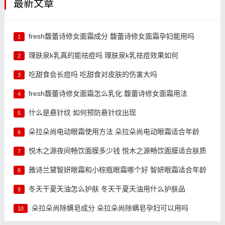
最新文章
fresh馥蕾诗修女面霜成分 馥蕾诗修女面霜孕妇能用吗
1
理肤泉k乳真的能祛痘吗 理肤泉k乳祛痘效果如何
2
吃甜食会长痘吗 吃甜食对皮肤的伤害大吗
3
fresh馥蕾诗修女面霜怎么乳化 馥蕾诗修女面霜用法
4
什么是悬针纹 如何预防悬针纹出现
5
朵拉朵尚电动眼霜使用方法 朵拉朵尚电动眼霜适合年龄
6
悦木之源夜间畅饮面膜多少钱 悦木之源畅饮面膜适合肤质
7
雅诗兰黛智妍眼霜和小棕瓶眼霜哪个好 智妍眼霜适合年龄
8
冬天干夏天油怎么护肤 冬天干夏天油用什么护肤品
9
朵拉朵尚除螨皂成分 朵拉朵尚除螨皂孕妇可以用吗
10