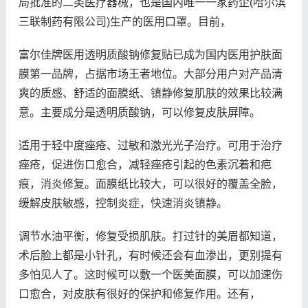
局批准的二类医疗器械，也是国内唯一一家药企(哈尔滨
三联制药有限公司)生产的医用口罩。目前，
富尔佳牌医用透明质酸钠修复贴已成为国内医用护肤面
膜第一品牌，占据市场王者地位。大部分用户对产品清
爽的质感、舒适的面膜纸、镇静修复肌肤的效果比较满
意。主要成分是透明质酸钠，可以修复皮肤屏障。
适用于轻中度痤疮、过敏和激光光子治疗。可用于治疗
痤疮，促进伤口愈合，减轻痤疮引起的色素沉着和疤
痕，消炎修复。面膜纸比较大，可以很好的覆盖全脸，
缓解皮肤敏感，控制炎症，快速消炎镇静。
调节水油平衡，修复受损肌肤。打过针的美眉都知道，
术后脸上都是小针孔，有时候还会有血渗出，更别提有
多怕见人了。这时候可以敷一个医美面膜，可以加速伤
口愈合，对皮肤有很好的保护和修复作用。还有，