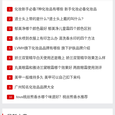
化妆新手必备7种化妆品有哪些 新手化妆必备化妆品
1
道士头上带的是什么?道士头上戴的叫什么?
2
郁美净哪个颜色最好 郁美净儿童霜四个颜色区别
3
香水喷到衣服上有印怎么办 清洗香水印的四个方法
4
LVMH旗下化妆品品牌有哪些 旗下护肤品牌介绍
5
娇兰双管精华白天使用还是晚上 娇兰双管精华效果怎么样
6
丸美眼霜和雅诗兰黛眼霜哪个效果好 两款眼霜使用测评
7
美甲一般维持多久 美甲可以自己扣下来吗
8
广州知名化妆品品牌大全
9
tous桃丝熊香水哪个味道好？桃丝熊香水推荐
10