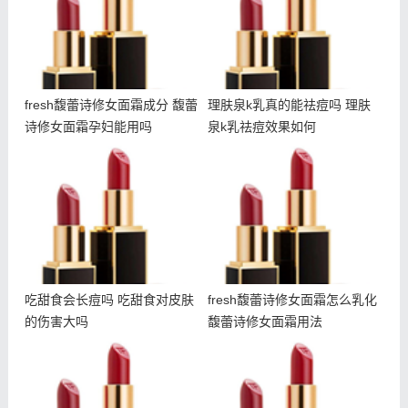
fresh馥蕾诗修女面霜成分 馥蕾
理肤泉k乳真的能祛痘吗 理肤
诗修女面霜孕妇能用吗
泉k乳祛痘效果如何
吃甜食会长痘吗 吃甜食对
fresh馥蕾诗修女面霜怎么
皮肤的伤害大吗
乳化 馥蕾诗修女面霜用法
吃甜食会长痘吗 吃甜食对皮肤
fresh馥蕾诗修女面霜怎么乳化
的伤害大吗
馥蕾诗修女面霜用法
朵拉朵尚电动眼霜使用方法
雅诗兰黛智妍眼霜和小棕瓶
朵拉朵尚电动眼霜适合年龄
眼霜哪个好 智妍眼霜适合
年龄