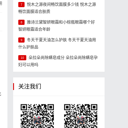
用
悦木之源夜间畅饮面膜多少钱 悦木之源
7
畅饮面膜适合肤质
雅诗兰黛智妍眼霜和小棕瓶眼霜哪个好
8
智妍眼霜适合年龄
冬天干夏天油怎么护肤 冬天干夏天油用
9
什么护肤品
朵拉朵尚除螨皂成分 朵拉朵尚除螨皂孕
10
妇可以用吗
关注我们
化