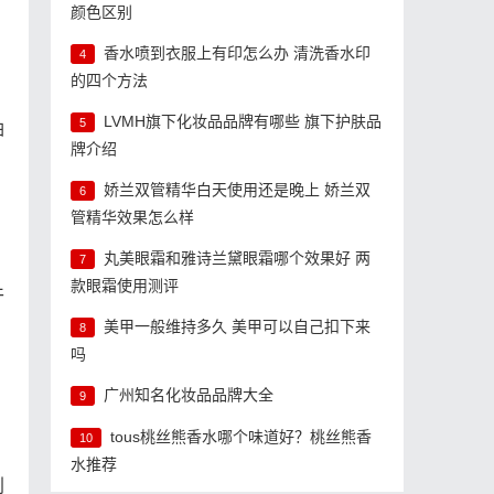
颜色区别
香水喷到衣服上有印怎么办 清洗香水印
4
的四个方法
LVMH旗下化妆品品牌有哪些 旗下护肤品
5
油
牌介绍
娇兰双管精华白天使用还是晚上 娇兰双
6
管精华效果怎么样
丸美眼霜和雅诗兰黛眼霜哪个效果好 两
7
款眼霜使用测评
干
美甲一般维持多久 美甲可以自己扣下来
8
吗
广州知名化妆品品牌大全
9
tous桃丝熊香水哪个味道好？桃丝熊香
10
水推荐
利