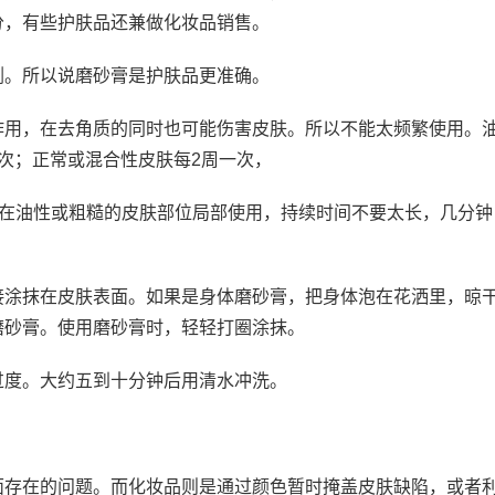
分，有些护肤品还兼做化妆品销售。
剂。所以说磨砂膏是护肤品更准确。
作用，在去角质的同时也可能伤害皮肤。所以不能太频繁使用。
次；正常或混合性皮肤每2周一次，
以在油性或粗糙的皮肤部位局部使用，持续时间不要太长，几分钟
接涂抹在皮肤表面。如果是身体磨砂膏，把身体泡在花洒里，晾
磨砂膏。使用磨砂膏时，轻轻打圈涂抹。
过度。大约五到十分钟后用清水冲洗。
面存在的问题。而化妆品则是通过颜色暂时掩盖皮肤缺陷，或者