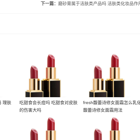
下一篇：
磨砂膏属于洁肤类产品吗 洁肤类化妆品作
痘吗 理
吃甜食会长痘吗 吃甜食对
fresh馥蕾诗修女面霜怎么
何
皮肤的伤害大吗
乳化 馥蕾诗修女面霜用法
 理肤
吃甜食会长痘吗 吃甜食对皮肤
fresh馥蕾诗修女面霜怎么乳
的伤害大吗
馥蕾诗修女面霜用法
肤 冬
朵拉朵尚除螨皂成分 朵拉
兰蔻菁纯面霜成分 兰蔻菁
护肤品
朵尚除螨皂孕妇可以用吗
纯面霜孕妇能用吗