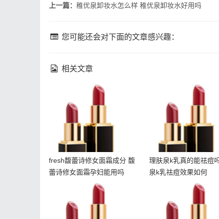
上一篇：
稚优泉卸妆水怎么样 稚优泉卸妆水好用吗
您可能还会对下面的文章感兴趣：
相关文章
fresh馥蕾诗修女面霜成分
理肤泉k乳真的能祛
馥蕾诗修女面霜孕妇能用
肤泉k乳祛痘效果如
吗
fresh馥蕾诗修女面霜成分 馥
理肤泉k乳真的能祛痘吗
蕾诗修女面霜孕妇能用吗
泉k乳祛痘效果如何
朵拉朵尚电动眼霜使用方
冬天干夏天油怎么护
法 朵拉朵尚电动眼霜适合
天干夏天油用什么
年龄