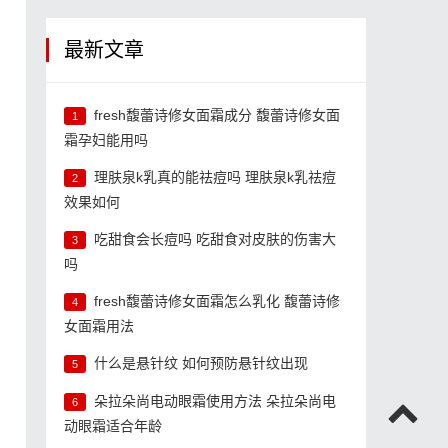
最新文章
fresh馥蕾诗修女面霜成分 馥蕾诗修女面
1
霜孕妇能用吗
、
理肤泉k乳真的能祛痘吗 理肤泉k乳祛痘
2
效果如何
吃甜食会长痘吗 吃甜食对皮肤的伤害大
3
吗
fresh馥蕾诗修女面霜怎么乳化 馥蕾诗修
4
女面霜用法
什么是悬针纹 如何预防悬针纹出现
5
朵拉朵尚电动眼霜使用方法 朵拉朵尚电
6
动眼霜适合年龄