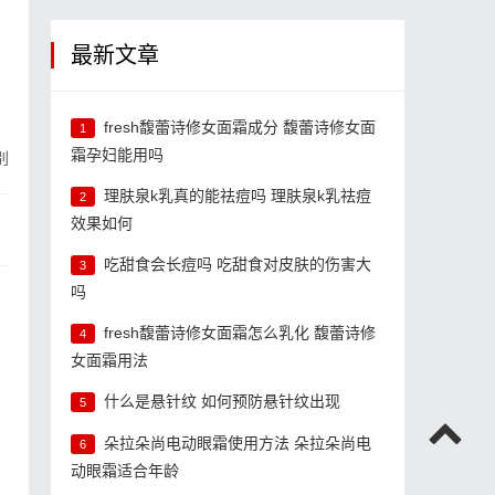
最新文章
fresh馥蕾诗修女面霜成分 馥蕾诗修女面
1
霜孕妇能用吗
别
理肤泉k乳真的能祛痘吗 理肤泉k乳祛痘
2
效果如何
吃甜食会长痘吗 吃甜食对皮肤的伤害大
3
吗
fresh馥蕾诗修女面霜怎么乳化 馥蕾诗修
4
女面霜用法
什么是悬针纹 如何预防悬针纹出现
5
朵拉朵尚电动眼霜使用方法 朵拉朵尚电
6
动眼霜适合年龄