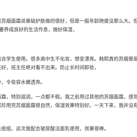
然苏烟面霜说基础护肤做的很好，但是一般年龄跨度没那么大。
只要养成良好的生活作息，做好保湿，
适合学生使用。很多高中生不化妆，想变漂亮。韩熙真的苏烟膏
肤好，班主任绝对看不出来。防止长时间卸妆，
分，令妆容水嫩透亮。
面霜，特别滋润，一点都不假。我之前用过其他的苏烟面霜，感
熙珍用完苏烟面霜很自然，保湿效果特别好。一天下来，我并没
长痘痘。这次我配合玻尿酸洁面乳使用，效果很棒。