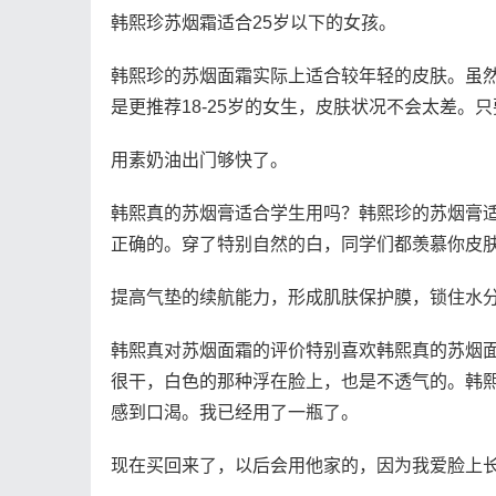
韩熙珍苏烟霜适合25岁以下的女孩。
韩熙珍的苏烟面霜实际上适合较年轻的皮肤。虽
是更推荐18-25岁的女生，皮肤状况不会太差。
用素奶油出门够快了。
韩熙真的苏烟膏适合学生用吗？韩熙珍的苏烟膏
正确的。穿了特别自然的白，同学们都羡慕你皮
提高气垫的续航能力，形成肌肤保护膜，锁住水
韩熙真对苏烟面霜的评价特别喜欢韩熙真的苏烟
很干，白色的那种浮在脸上，也是不透气的。韩
感到口渴。我已经用了一瓶了。
现在买回来了，以后会用他家的，因为我爱脸上