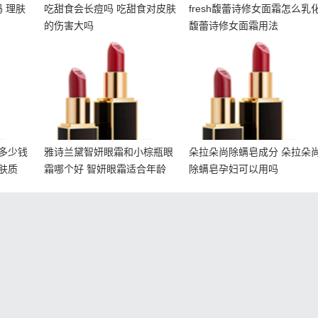
 理肤
吃甜食会长痘吗 吃甜食对皮肤
fresh馥蕾诗修女面霜怎么乳
的伤害大吗
馥蕾诗修女面霜用法
面膜多
雅诗兰黛智妍眼霜和小棕
朵拉朵尚除螨皂成分 朵拉
面膜适
瓶眼霜哪个好 智妍眼霜适
朵尚除螨皂孕妇可以用吗
合年龄
多少钱
雅诗兰黛智妍眼霜和小棕瓶眼
朵拉朵尚除螨皂成分 朵拉朵
肤质
霜哪个好 智妍眼霜适合年龄
除螨皂孕妇可以用吗