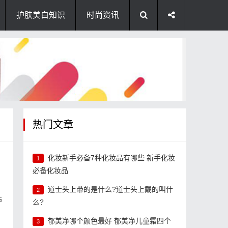
护肤美白知识
时尚资讯
热门文章
化妆新手必备7种化妆品有哪些 新手化妆
1
必备化妆品
道士头上带的是什么?道士头上戴的叫什
2
饰
么?
郁美净哪个颜色最好 郁美净儿童霜四个
3