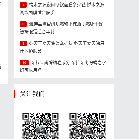
化
悦木之源夜间畅饮面膜多少钱 悦木之源
7
畅饮面膜适合肤质
雅诗兰黛智妍眼霜和小棕瓶眼霜哪个好
8
智妍眼霜适合年龄
冬天干夏天油怎么护肤 冬天干夏天油用
9
什么护肤品
朵拉朵尚除螨皂成分 朵拉朵尚除螨皂孕
10
尚
妇可以用吗
关注我们