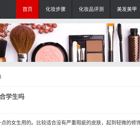
首页
化妆步骤
化妆品评测
美发美甲
吗
适合学生吗
一点的女生用的。比较适合没有严重瑕疵的皮肤，起到轻微的修