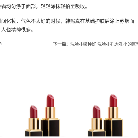
颜霜均匀涂于面部，轻轻涂抹轻拍至吸收。
时间化妆，气色不太好的时候，韩熙真在基础护肤后涂上苏烟面
，人也精神很多。
净
下一篇：
洗脸扑哪种好 洗脸扑孔大孔小的区
痘吗 理
吃甜食会长痘吗 吃甜食对
fresh馥蕾诗修女面霜怎么
何
皮肤的伤害大吗
乳化 馥蕾诗修女面霜用法