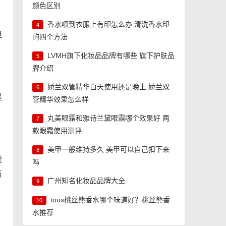
颜色区别
香水喷到衣服上有印怎么办 清洗香水印
4
但
的四个方法
LVMH旗下化妆品品牌有哪些 旗下护肤品
5
牌介绍
娇兰双管精华白天使用还是晚上 娇兰双
6
是
管精华效果怎么样
丸美眼霜和雅诗兰黛眼霜哪个效果好 两
7
款眼霜使用测评
美甲一般维持多久 美甲可以自己扣下来
8
觉
吗
有
广州知名化妆品品牌大全
9
tous桃丝熊香水哪个味道好？桃丝熊香
10
水推荐