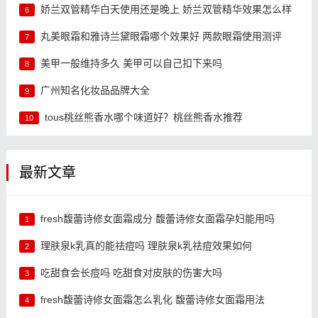
娇兰双管精华白天使用还是晚上 娇兰双管精华效果怎么样
6
丸美眼霜和雅诗兰黛眼霜哪个效果好 两款眼霜使用测评
7
美甲一般维持多久 美甲可以自己扣下来吗
8
广州知名化妆品品牌大全
9
tous桃丝熊香水哪个味道好？桃丝熊香水推荐
10
最新文章
fresh馥蕾诗修女面霜成分 馥蕾诗修女面霜孕妇能用吗
1
理肤泉k乳真的能祛痘吗 理肤泉k乳祛痘效果如何
2
吃甜食会长痘吗 吃甜食对皮肤的伤害大吗
3
fresh馥蕾诗修女面霜怎么乳化 馥蕾诗修女面霜用法
4