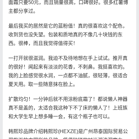
面霜只要50元，而且销量很高，口碑很好。很多红薯博
主都分享过。
最后我买的居然是它的蓝粉值！真的很喜欢这个配色，
收到货也没失望。包装和质地真的不像几十块钱的东
西。很棒，而且我觉得值得买！
一打开就很滋润。我迫不及待地想在手上试试。推开真
的很好！闻起来有淡淡的花香，不刺鼻。我挺喜欢的。
我的上脸感觉很水润，一点都不油腻，很轻薄，很适合
夏天用。取一些随意抹在脸上。
扩散均匀！一分钟后就不用涂粉底霜了！都说懒人神器
真不是盖的，太适合我这种下不了床的懒人了！上班族
和大学生早上想多睡一会，有这个瓶子也可以。
韩熙珍品牌介绍韩熙珍(HEXZE)是广州昂泰国际贸易公