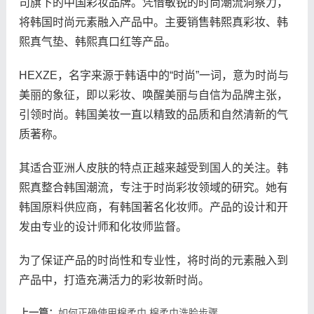
司旗下的中国彩妆品牌。凭借敏锐的时尚潮流洞察力，
将韩国时尚元素融入产品中。主要销售韩熙真彩妆、韩
熙真气垫、韩熙真口红等产品。
HEXZE，名字来源于韩语中的“时尚”一词，意为时尚与
美丽的象征，即以彩妆、唤醒美丽与自信为品牌主张，
引领时尚。韩国美妆一直以精致的品质和自然清新的气
质著称。
其适合亚洲人皮肤的特点正越来越受到国人的关注。韩
熙真整合韩国潮流，专注于时尚彩妆领域的研究。她有
韩国原料供应商，有韩国著名化妆师。产品的设计和开
发由专业的设计师和化妆师监督。
为了保证产品的时尚性和专业性，将时尚的元素融入到
产品中，打造充满活力的彩妆新时尚。
上一篇：
如何正确使用棉柔巾 棉柔巾洗脸步骤