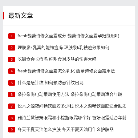
最新文章
fresh馥蕾诗修女面霜成分 馥蕾诗修女面霜孕妇能用吗
1
理肤泉k乳真的能祛痘吗 理肤泉k乳祛痘效果如何
2
吃甜食会长痘吗 吃甜食对皮肤的伤害大吗
3
fresh馥蕾诗修女面霜怎么乳化 馥蕾诗修女面霜用法
4
什么是悬针纹 如何预防悬针纹出现
5
朵拉朵尚电动眼霜使用方法 朵拉朵尚电动眼霜适合年龄
6
悦木之源夜间畅饮面膜多少钱 悦木之源畅饮面膜适合肤质
7
雅诗兰黛智妍眼霜和小棕瓶眼霜哪个好 智妍眼霜适合年龄
8
冬天干夏天油怎么护肤 冬天干夏天油用什么护肤品
9