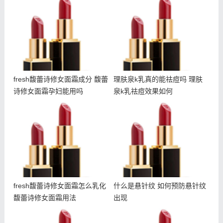
馥蕾诗修女面霜孕妇能用吗
肤泉k乳祛痘效果如何
fresh馥蕾诗修女面霜成分 馥蕾
理肤泉k乳真的能祛痘吗 理肤
诗修女面霜孕妇能用吗
泉k乳祛痘效果如何
fresh馥蕾诗修女面霜怎么
什么是悬针纹 如何预防悬
乳化 馥蕾诗修女面霜用法
针纹出现
fresh馥蕾诗修女面霜怎么乳化
什么是悬针纹 如何预防悬针纹
馥蕾诗修女面霜用法
出现
悦木之源夜间畅饮面膜多少
雅诗兰黛智妍眼霜和小棕瓶