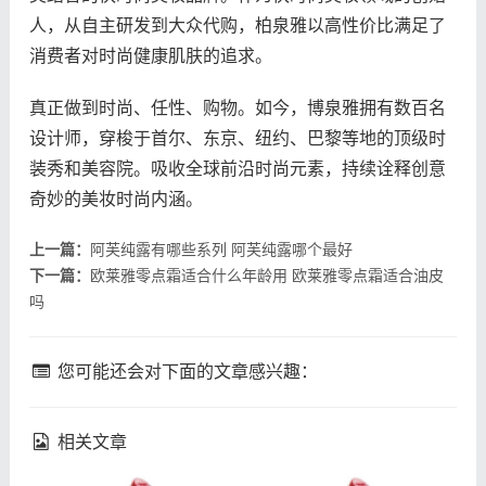
人，从自主研发到大众代购，柏泉雅以高性价比满足了
消费者对时尚健康肌肤的追求。
真正做到时尚、任性、购物。如今，博泉雅拥有数百名
设计师，穿梭于首尔、东京、纽约、巴黎等地的顶级时
装秀和美容院。吸收全球前沿时尚元素，持续诠释创意
奇妙的美妆时尚内涵。
上一篇：
阿芙纯露有哪些系列 阿芙纯露哪个最好
下一篇：
欧莱雅零点霜适合什么年龄用 欧莱雅零点霜适合油皮
吗
您可能还会对下面的文章感兴趣：
相关文章
fresh馥蕾诗修女面霜成分
理肤泉k乳真的能祛痘吗 理