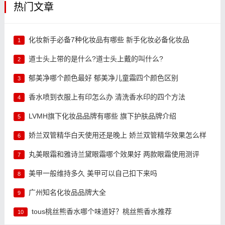
热门文章
化妆新手必备7种化妆品有哪些 新手化妆必备化妆品
1
道士头上带的是什么?道士头上戴的叫什么?
2
郁美净哪个颜色最好 郁美净儿童霜四个颜色区别
3
香水喷到衣服上有印怎么办 清洗香水印的四个方法
4
LVMH旗下化妆品品牌有哪些 旗下护肤品牌介绍
5
娇兰双管精华白天使用还是晚上 娇兰双管精华效果怎么样
6
丸美眼霜和雅诗兰黛眼霜哪个效果好 两款眼霜使用测评
7
美甲一般维持多久 美甲可以自己扣下来吗
8
广州知名化妆品品牌大全
9
tous桃丝熊香水哪个味道好？桃丝熊香水推荐
10