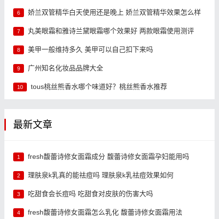
娇兰双管精华白天使用还是晚上 娇兰双管精华效果怎么样
6
丸美眼霜和雅诗兰黛眼霜哪个效果好 两款眼霜使用测评
7
美甲一般维持多久 美甲可以自己扣下来吗
8
广州知名化妆品品牌大全
9
tous桃丝熊香水哪个味道好？桃丝熊香水推荐
10
最新文章
fresh馥蕾诗修女面霜成分 馥蕾诗修女面霜孕妇能用吗
1
理肤泉k乳真的能祛痘吗 理肤泉k乳祛痘效果如何
2
吃甜食会长痘吗 吃甜食对皮肤的伤害大吗
3
fresh馥蕾诗修女面霜怎么乳化 馥蕾诗修女面霜用法
4