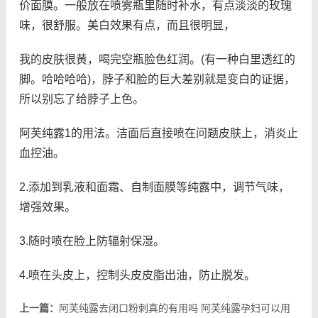
价面膜。一般放在喷雾瓶里随时补水，有点淡淡的玫瑰
味，很舒服。美白效果有点，而且很明显，
我的皮肤很黄，喝完空瓶脸色红润。(有一种白里透红的
脚。哈哈哈哈)，脖子和脸的巨大差别就是变白的证据，
所以别忘了给脖子上色。
阿芙纯露1的用法。洁面后直接喷在问题皮肤上，消炎止
血控油。
2.添加到乳液和面霜、自制面膜等纯露中，调节气味，
增强效果。
3.随时喷在脸上防辐射保湿。
4.喷在头皮上，控制头皮皮脂出油，防止脱发。
上一篇：
阿芙纯露去闭口粉刺真的有用吗 阿芙纯露孕妇可以用