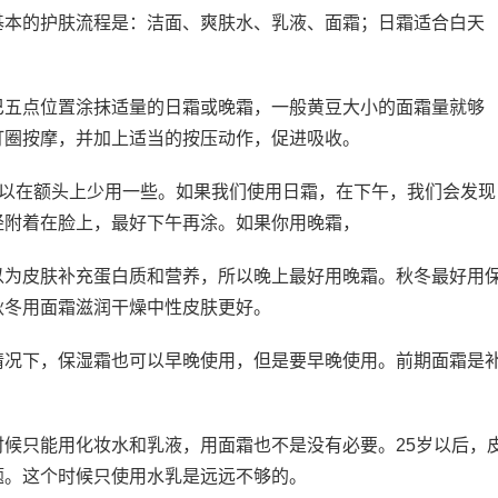
基本的护肤流程是：洁面、爽肤水、乳液、面霜；日霜适合白天
巴五点位置涂抹适量的日霜或晚霜，一般黄豆大小的面霜量就够
打圈按摩，并加上适当的按压动作，促进吸收。
可以在额头上少用一些。如果我们使用日霜，在下午，我们会发现
经附着在脸上，最好下午再涂。如果你用晚霜，
以为皮肤补充蛋白质和营养，所以晚上最好用晚霜。秋冬最好用
秋冬用面霜滋润干燥中性皮肤更好。
情况下，保湿霜也可以早晚使用，但是要早晚使用。前期面霜是
候只能用化妆水和乳液，用面霜也不是没有必要。25岁以后，
题。这个时候只使用水乳是远远不够的。