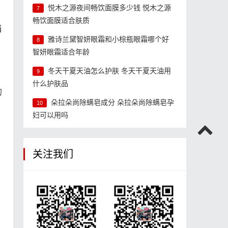
悦木之源夜间畅饮面膜多少钱 悦木之源
7
畅饮面膜适合肤质
当
雅诗兰黛智妍眼霜和小棕瓶眼霜哪个好
8
智妍眼霜适合年龄
冬天干夏天油怎么护肤 冬天干夏天油用
9
什么护肤品
的
朵拉朵尚除螨皂成分 朵拉朵尚除螨皂孕
10
妇可以用吗
关注我们