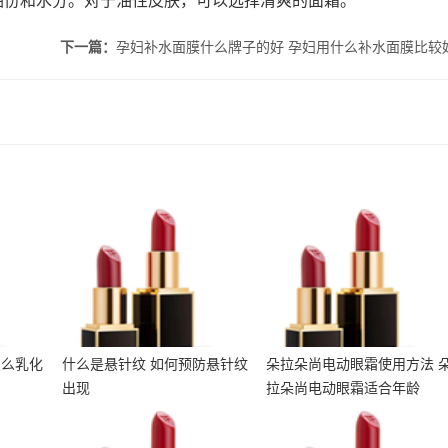
油份和水分。对于油性皮肤，可以选择清爽的面霜。
下一篇：
孕妇补水面膜什么牌子的好 孕妇用什么补水面膜比较
霜怎么
什么是悬针纹 如何预防悬
朵拉朵尚电动眼霜使用方
霜用法
针纹出现
法 朵拉朵尚电动眼霜适合
年龄
怎么乳化
什么是悬针纹 如何预防悬针纹
朵拉朵尚电动眼霜使用方法 
出现
拉朵尚电动眼霜适合年龄
和小棕
冬天干夏天油怎么护肤 冬
朵拉朵尚除螨皂成分 朵拉
眼霜适
天干夏天油用什么护肤品
朵尚除螨皂孕妇可以用吗