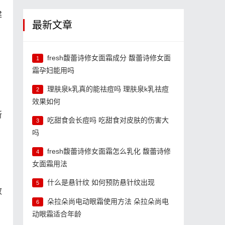
建
最新文章
fresh馥蕾诗修女面霜成分 馥蕾诗修女面
1
霜孕妇能用吗
理肤泉k乳真的能祛痘吗 理肤泉k乳祛痘
2
效果如何
所
吃甜食会长痘吗 吃甜食对皮肤的伤害大
3
吗
fresh馥蕾诗修女面霜怎么乳化 馥蕾诗修
。
4
女面霜用法
什么是悬针纹 如何预防悬针纹出现
5
效
朵拉朵尚电动眼霜使用方法 朵拉朵尚电
6
动眼霜适合年龄