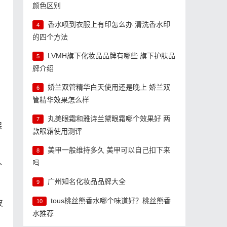
颜色区别
香水喷到衣服上有印怎么办 清洗香水印
4
的四个方法
LVMH旗下化妆品品牌有哪些 旗下护肤品
5
牌介绍
娇兰双管精华白天使用还是晚上 娇兰双
6
管精华效果怎么样
丸美眼霜和雅诗兰黛眼霜哪个效果好 两
7
保
款眼霜使用测评
美甲一般维持多久 美甲可以自己扣下来
8
吗
补
广州知名化妆品品牌大全
9
tous桃丝熊香水哪个味道好？桃丝熊香
10
皮
水推荐