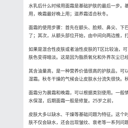
水乳后什么时候用面霜是基础护肤的最后一步。
用，晚霜最好晚上用；滋养霜适合秋冬。
面霜的使用步骤：首先在额头、脸颊、鼻尖、下
了；其次，从额头部位开始，由中间向两边推，
如果是混合性皮肤或者油性皮肤的T区比较油，
肤色变得暗淡。这是因为脂质氧化和外界灰尘已
其含油量高，是一种营养价值很高的护肤品，可
湿霜。秋冬干燥的气候会让皮肤水分流失很快。
面霜分为晨霜和晚霜，可以根据类别使用。一般
水保湿，后期面霜一般是修复。25岁之前，
皮肤大多以缺水、干燥等基础问题为特征。这个时
肤不仅会缺水，还会出现皱纹、衰老等一系列问