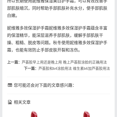
所以长期使用妮维雅保湿美白护手霜，可以有效改善手
部肌肤暗沉，同时帮助手部肌肤补充水分，使手部肌肤
白嫩。
妮维雅多效保湿护手霜妮维雅多效保湿护手霜蕴含丰富
的保湿精华，能深层滋养手部肌肤，缓解手部肌肤干
燥、粗糙、脱皮等问题。秋冬使用妮维雅多效保湿护手
霜，也能有效防止手部皮肤开裂和冻伤。
上一篇：
芦荟胶早上用还是晚上用 晚上芦荟胶涂脸的正确用法
下一篇：
芦荟胶和b4涂脸用法 维生素b6加芦荟胶用法
您可能还会对下面的文章感兴趣：
相关文章
fresh馥蕾诗修女面霜成分
fresh馥蕾诗修女面霜怎么