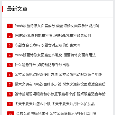
最新文章
fresh馥蕾诗修女面霜成分 馥蕾诗修女面霜孕妇能用吗
1
理肤泉k乳真的能祛痘吗 理肤泉k乳祛痘效果如何
2
吃甜食会长痘吗 吃甜食对皮肤的伤害大吗
3
fresh馥蕾诗修女面霜怎么乳化 馥蕾诗修女面霜用法
4
什么是悬针纹 如何预防悬针纹出现
5
朵拉朵尚电动眼霜使用方法 朵拉朵尚电动眼霜适合年龄
6
悦木之源夜间畅饮面膜多少钱 悦木之源畅饮面膜适合肤质
7
雅诗兰黛智妍眼霜和小棕瓶眼霜哪个好 智妍眼霜适合年龄
8
冬天干夏天油怎么护肤 冬天干夏天油用什么护肤品
9
朵拉朵尚除螨皂成分 朵拉朵尚除螨皂孕妇可以用吗
10