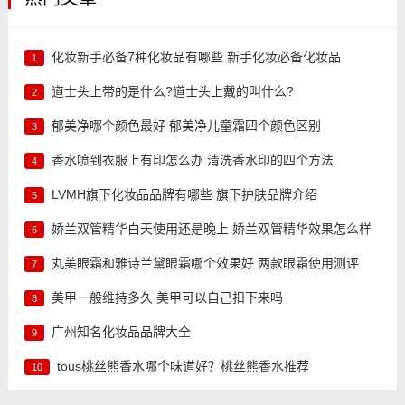
化妆新手必备7种化妆品有哪些 新手化妆必备化妆品
1
道士头上带的是什么?道士头上戴的叫什么?
2
郁美净哪个颜色最好 郁美净儿童霜四个颜色区别
3
香水喷到衣服上有印怎么办 清洗香水印的四个方法
4
LVMH旗下化妆品品牌有哪些 旗下护肤品牌介绍
5
娇兰双管精华白天使用还是晚上 娇兰双管精华效果怎么样
6
丸美眼霜和雅诗兰黛眼霜哪个效果好 两款眼霜使用测评
7
美甲一般维持多久 美甲可以自己扣下来吗
8
广州知名化妆品品牌大全
9
tous桃丝熊香水哪个味道好？桃丝熊香水推荐
10