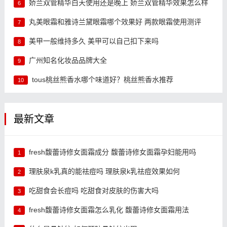
娇兰双管精华白天使用还是晚上 娇兰双管精华效果怎么样
6
丸美眼霜和雅诗兰黛眼霜哪个效果好 两款眼霜使用测评
7
美甲一般维持多久 美甲可以自己扣下来吗
8
广州知名化妆品品牌大全
9
tous桃丝熊香水哪个味道好？桃丝熊香水推荐
10
最新文章
fresh馥蕾诗修女面霜成分 馥蕾诗修女面霜孕妇能用吗
1
理肤泉k乳真的能祛痘吗 理肤泉k乳祛痘效果如何
2
吃甜食会长痘吗 吃甜食对皮肤的伤害大吗
3
fresh馥蕾诗修女面霜怎么乳化 馥蕾诗修女面霜用法
4