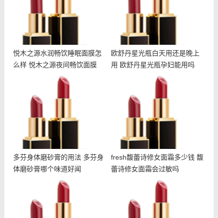
悦木之源水润畅饮睡眠面膜怎
欧舒丹星光瓶白天用还是晚上
么样 悦木之源夜间畅饮面膜
用 欧舒丹星光瓶孕妇能用吗
多芬身体磨砂膏的用法 多
fresh馥蕾诗修女面霜多少
芬身体磨砂膏哪个味道好闻
钱 馥蕾诗修女面霜会过敏
吗
多芬身体磨砂膏的用法 多芬身
fresh馥蕾诗修女面霜多少钱 馥
体磨砂膏哪个味道好闻
蕾诗修女面霜会过敏吗
fresh修女面霜适合多大年
悦木之源畅饮面膜可以不洗
龄 馥蕾诗修女面霜适合什
吗 悦木之源水润畅饮面膜
么肤质
用法