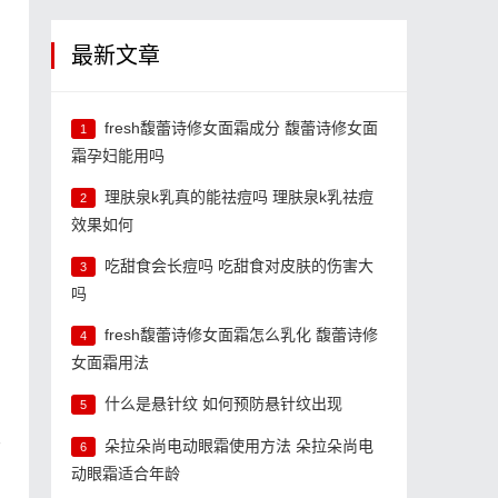
最新文章
fresh馥蕾诗修女面霜成分 馥蕾诗修女面
1
霜孕妇能用吗
理肤泉k乳真的能祛痘吗 理肤泉k乳祛痘
2
效果如何
吃甜食会长痘吗 吃甜食对皮肤的伤害大
3
吗
fresh馥蕾诗修女面霜怎么乳化 馥蕾诗修
4
女面霜用法
什么是悬针纹 如何预防悬针纹出现
5
皮
朵拉朵尚电动眼霜使用方法 朵拉朵尚电
6
动眼霜适合年龄