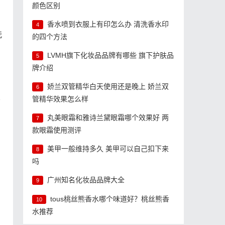
颜色区别
香水喷到衣服上有印怎么办 清洗香水印
4
洗
的四个方法
LVMH旗下化妆品品牌有哪些 旗下护肤品
5
牌介绍
娇兰双管精华白天使用还是晚上 娇兰双
6
皮
管精华效果怎么样
丸美眼霜和雅诗兰黛眼霜哪个效果好 两
7
款眼霜使用测评
美甲一般维持多久 美甲可以自己扣下来
8
吗
广州知名化妆品品牌大全
9
tous桃丝熊香水哪个味道好？桃丝熊香
10
水推荐