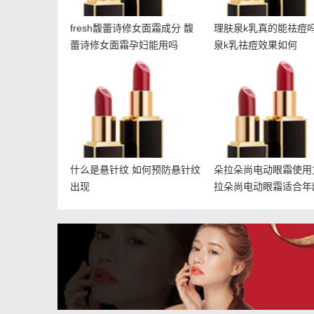
fresh馥蕾诗修女面霜成分 馥
理肤泉k乳真的能祛痘吗
蕾诗修女面霜孕妇能用吗
泉k乳祛痘效果如何
什么是悬针纹 如何预防悬
朵拉朵尚电动眼霜
针纹出现
法 朵拉朵尚电动眼
年龄
什么是悬针纹 如何预防悬针纹
朵拉朵尚电动眼霜使用
出现
拉朵尚电动眼霜适合年