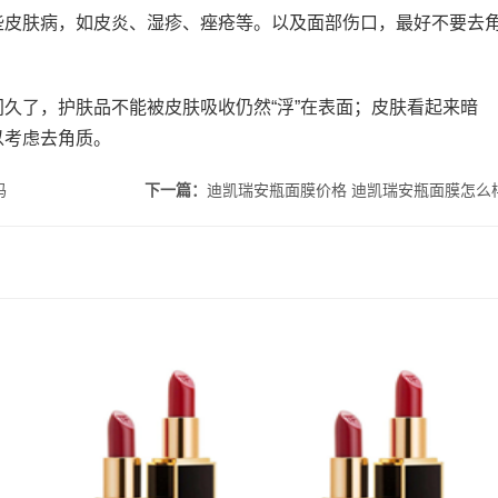
些皮肤病，如皮炎、湿疹、痤疮等。以及面部伤口，最好不要去
久了，护肤品不能被皮肤吸收仍然“浮”在表面；皮肤看起来暗
以考虑去角质。
吗
下一篇：
迪凯瑞安瓶面膜价格 迪凯瑞安瓶面膜怎么
痘吗 理
吃甜食会长痘吗 吃甜食对
fresh馥蕾诗修女面霜怎么
何
皮肤的伤害大吗
乳化 馥蕾诗修女面霜用法