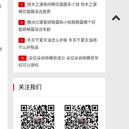
悦木之源夜间畅饮面膜多少钱 悦木之源
7
角
畅饮面膜适合肤质
雅诗兰黛智妍眼霜和小棕瓶眼霜哪个好
8
智妍眼霜适合年龄
冬天干夏天油怎么护肤 冬天干夏天油用
9
什么护肤品
样
朵拉朵尚除螨皂成分 朵拉朵尚除螨皂孕
10
妇可以用吗
关注我们