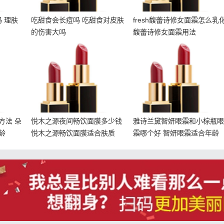
 理肤
吃甜食会长痘吗 吃甜食对皮肤
fresh馥蕾诗修女面霜怎么乳
的伤害大吗
馥蕾诗修女面霜用法
使用方
悦木之源夜间畅饮面膜多
雅诗兰黛智妍眼霜和小棕
霜适合
少钱 悦木之源畅饮面膜适
瓶眼霜哪个好 智妍眼霜适
合肤质
合年龄
方法 朵
悦木之源夜间畅饮面膜多少钱
雅诗兰黛智妍眼霜和小棕瓶
龄
悦木之源畅饮面膜适合肤质
霜哪个好 智妍眼霜适合年龄