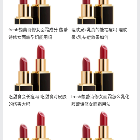
fresh馥蕾诗修女面霜成分 馥蕾
理肤泉k乳真的能祛痘吗 理肤
诗修女面霜孕妇能用吗
泉k乳祛痘效果如何
吃甜食会长痘吗 吃甜食对
fresh馥蕾诗修女面霜怎么
皮肤的伤害大吗
乳化 馥蕾诗修女面霜用法
吃甜食会长痘吗 吃甜食对皮肤
fresh馥蕾诗修女面霜怎么乳化
的伤害大吗
馥蕾诗修女面霜用法
什么是悬针纹 如何预防悬
朵拉朵尚电动眼霜使用方法
针纹出现
朵拉朵尚电动眼霜适合年龄