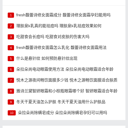
fresh馥蕾诗修女面霜成分 馥蕾诗修女面霜孕妇能用吗
1
理肤泉k乳真的能祛痘吗 理肤泉k乳祛痘效果如何
2
吃甜食会长痘吗 吃甜食对皮肤的伤害大吗
3
fresh馥蕾诗修女面霜怎么乳化 馥蕾诗修女面霜用法
4
什么是悬针纹 如何预防悬针纹出现
5
朵拉朵尚电动眼霜使用方法 朵拉朵尚电动眼霜适合年龄
6
悦木之源夜间畅饮面膜多少钱 悦木之源畅饮面膜适合肤质
7
雅诗兰黛智妍眼霜和小棕瓶眼霜哪个好 智妍眼霜适合年龄
8
冬天干夏天油怎么护肤 冬天干夏天油用什么护肤品
9
朵拉朵尚除螨皂成分 朵拉朵尚除螨皂孕妇可以用吗
10