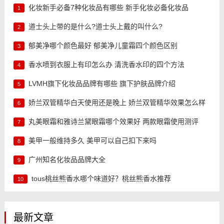
化妆新手必备7种化妆品有哪些 新手化妆必备化妆品
1
道士头上带的是什么?道士头上戴的叫什么?
2
郁美净哪个颜色最好 郁美净儿童霜四个颜色区别
3
香水喷到衣服上有印怎么办 清洗香水印的四个方法
4
LVMH旗下化妆品品牌有哪些 旗下护肤品牌介绍
5
娇兰双管精华白天使用还是晚上 娇兰双管精华效果怎么样
6
丸美眼霜和雅诗兰黛眼霜哪个效果好 两款眼霜使用测评
7
美甲一般维持多久 美甲可以自己扣下来吗
8
广州知名化妆品品牌大全
9
tous桃丝熊香水哪个味道好？桃丝熊香水推荐
10
最新文章