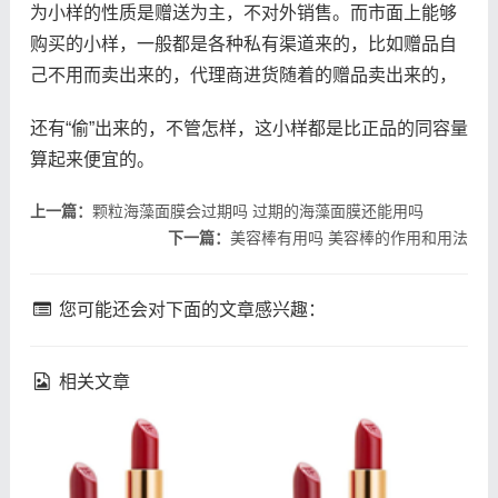
为小样的性质是赠送为主，不对外销售。而市面上能够
购买的小样，一般都是各种私有渠道来的，比如赠品自
己不用而卖出来的，代理商进货随着的赠品卖出来的，
还有“偷”出来的，不管怎样，这小样都是比正品的同容量
算起来便宜的。
上一篇：
颗粒海藻面膜会过期吗 过期的海藻面膜还能用吗
下一篇：
美容棒有用吗 美容棒的作用和用法
您可能还会对下面的文章感兴趣：
相关文章
fresh馥蕾诗修女面霜成分
理肤泉k乳真的能祛痘吗 理
馥蕾诗修女面霜孕妇能用吗
肤泉k乳祛痘效果如何