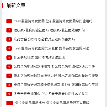
最新文章
fresh馥蕾诗修女面霜成分 馥蕾诗修女面霜孕妇能用吗
1
理肤泉k乳真的能祛痘吗 理肤泉k乳祛痘效果如何
2
吃甜食会长痘吗 吃甜食对皮肤的伤害大吗
3
fresh馥蕾诗修女面霜怎么乳化 馥蕾诗修女面霜用法
4
什么是悬针纹 如何预防悬针纹出现
5
朵拉朵尚电动眼霜使用方法 朵拉朵尚电动眼霜适合年龄
6
悦木之源夜间畅饮面膜多少钱 悦木之源畅饮面膜适合肤质
7
雅诗兰黛智妍眼霜和小棕瓶眼霜哪个好 智妍眼霜适合年龄
8
冬天干夏天油怎么护肤 冬天干夏天油用什么护肤品
9
朵拉朵尚除螨皂成分 朵拉朵尚除螨皂孕妇可以用吗
10