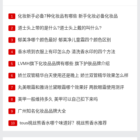
化妆新手必备7种化妆品有哪些 新手化妆必备化妆品
1
道士头上带的是什么?道士头上戴的叫什么?
2
郁美净哪个颜色最好 郁美净儿童霜四个颜色区别
3
香水喷到衣服上有印怎么办 清洗香水印的四个方法
4
LVMH旗下化妆品品牌有哪些 旗下护肤品牌介绍
5
娇兰双管精华白天使用还是晚上 娇兰双管精华效果怎么样
6
丸美眼霜和雅诗兰黛眼霜哪个效果好 两款眼霜使用测评
7
美甲一般维持多久 美甲可以自己扣下来吗
8
广州知名化妆品品牌大全
9
tous桃丝熊香水哪个味道好？桃丝熊香水推荐
10