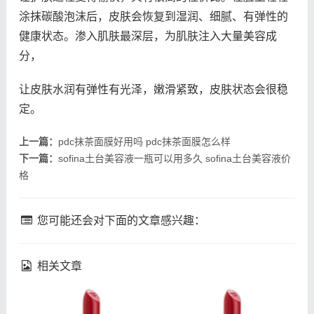
涂抹碳酸泡沫后，皮肤会恢复到湿润、细腻、有弹性的
健康状态。渗入肌肤最深层，为肌肤注入大量美容成
分，
让皮肤水润有弹性有光泽，嫩滑紧致，皮肤状态会很稳
定。
上一篇：
pdc抹茶面膜好用吗 pdc抹茶面膜怎么样
下一篇：
sofina土台美容液一瓶可以用多久 sofina土台美容液价
格
您可能还会对下面的文章感兴趣：
相关文章
fresh馥蕾诗修女面霜成分
理肤泉k乳真的能祛痘吗 理
馥蕾诗修女面霜孕妇能用吗
肤泉k乳祛痘效果如何