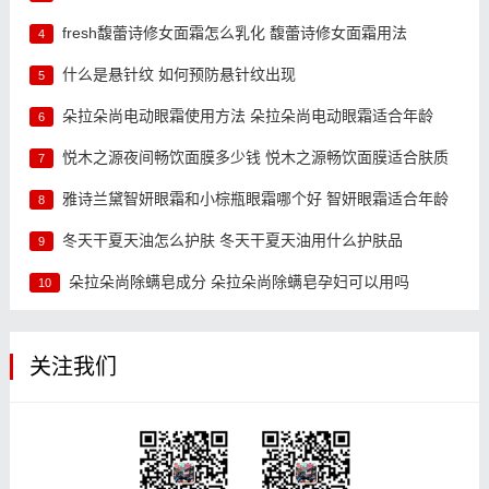
fresh馥蕾诗修女面霜怎么乳化 馥蕾诗修女面霜用法
4
什么是悬针纹 如何预防悬针纹出现
5
朵拉朵尚电动眼霜使用方法 朵拉朵尚电动眼霜适合年龄
6
悦木之源夜间畅饮面膜多少钱 悦木之源畅饮面膜适合肤质
7
雅诗兰黛智妍眼霜和小棕瓶眼霜哪个好 智妍眼霜适合年龄
8
冬天干夏天油怎么护肤 冬天干夏天油用什么护肤品
9
朵拉朵尚除螨皂成分 朵拉朵尚除螨皂孕妇可以用吗
10
关注我们