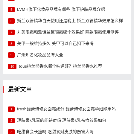
LVMH旗下化妆品品牌有哪些 旗下护肤品牌介绍
5
娇兰双管精华白天使用还是晚上 娇兰双管精华效果怎么样
6
丸美眼霜和雅诗兰黛眼霜哪个效果好 两款眼霜使用测评
7
美甲一般维持多久 美甲可以自己扣下来吗
8
广州知名化妆品品牌大全
9
tous桃丝熊香水哪个味道好？桃丝熊香水推荐
10
最新文章
fresh馥蕾诗修女面霜成分 馥蕾诗修女面霜孕妇能用吗
1
理肤泉k乳真的能祛痘吗 理肤泉k乳祛痘效果如何
2
吃甜食会长痘吗 吃甜食对皮肤的伤害大吗
3