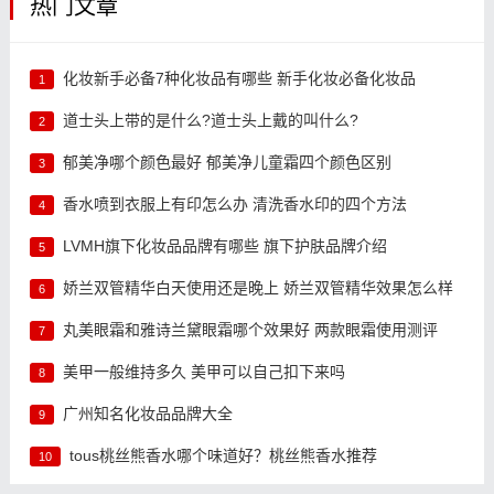
热门文章
化妆新手必备7种化妆品有哪些 新手化妆必备化妆品
1
道士头上带的是什么?道士头上戴的叫什么?
2
郁美净哪个颜色最好 郁美净儿童霜四个颜色区别
3
香水喷到衣服上有印怎么办 清洗香水印的四个方法
4
LVMH旗下化妆品品牌有哪些 旗下护肤品牌介绍
5
娇兰双管精华白天使用还是晚上 娇兰双管精华效果怎么样
6
丸美眼霜和雅诗兰黛眼霜哪个效果好 两款眼霜使用测评
7
美甲一般维持多久 美甲可以自己扣下来吗
8
广州知名化妆品品牌大全
9
tous桃丝熊香水哪个味道好？桃丝熊香水推荐
10