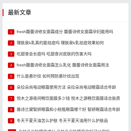
最新文章
fresh馥蕾诗修女面霜成分 馥蕾诗修女面霜孕妇能用吗
1
理肤泉k乳真的能祛痘吗 理肤泉k乳祛痘效果如何
2
吃甜食会长痘吗 吃甜食对皮肤的伤害大吗
3
fresh馥蕾诗修女面霜怎么乳化 馥蕾诗修女面霜用法
4
什么是悬针纹 如何预防悬针纹出现
5
朵拉朵尚电动眼霜使用方法 朵拉朵尚电动眼霜适合年龄
6
悦木之源夜间畅饮面膜多少钱 悦木之源畅饮面膜适合肤质
7
雅诗兰黛智妍眼霜和小棕瓶眼霜哪个好 智妍眼霜适合年龄
8
冬天干夏天油怎么护肤 冬天干夏天油用什么护肤品
9