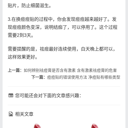
贴片，防止细菌滋生。
3.在换痘痘贴的过程中，你会发现痘痘越来越好了。发
现痘痘颜色变深，说明结痂了，可以停用了。这个过程
需要2到3天。
需要提醒的是，祛痘最好连续使用，白天晚上都可以，
这样效果更好。
上一篇：
如何辨别祛痘膏是否含有激素 含有激素祛痘膏的危害
下一篇：
痘痘贴的错误使用方法 净痘贴有哪些类型
您可能还会对下面的文章感兴趣：
相关文章
fresh馥蕾诗修女面霜成分
理肤泉k乳真的能祛痘吗 理