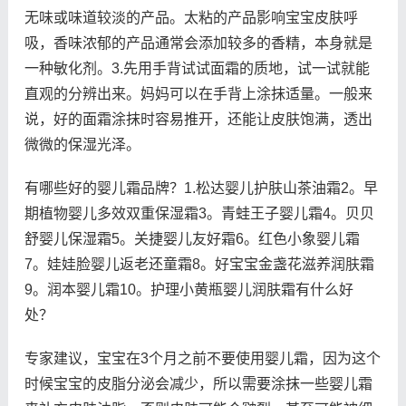
无味或味道较淡的产品。太粘的产品影响宝宝皮肤呼
吸，香味浓郁的产品通常会添加较多的香精，本身就是
一种敏化剂。3.先用手背试试面霜的质地，试一试就能
直观的分辨出来。妈妈可以在手背上涂抹适量。一般来
说，好的面霜涂抹时容易推开，还能让皮肤饱满，透出
微微的保湿光泽。
有哪些好的婴儿霜品牌？1.松达婴儿护肤山茶油霜2。早
期植物婴儿多效双重保湿霜3。青蛙王子婴儿霜4。贝贝
舒婴儿保湿霜5。关捷婴儿友好霜6。红色小象婴儿霜
7。娃娃脸婴儿返老还童霜8。好宝宝金盏花滋养润肤霜
9。润本婴儿霜10。护理小黄瓶婴儿润肤霜有什么好
处？
专家建议，宝宝在3个月之前不要使用婴儿霜，因为这个
时候宝宝的皮脂分泌会减少，所以需要涂抹一些婴儿霜