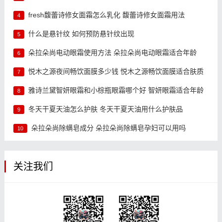
fresh馥蕾诗修女面霜怎么乳化 馥蕾诗修女面霜用法
4
什么是悬针纹 如何预防悬针纹出现
5
朵拉朵尚电动眼霜使用方法 朵拉朵尚电动眼霜适合年龄
6
悦木之源夜间畅饮面膜多少钱 悦木之源畅饮面膜适合肤质
7
雅诗兰黛智妍眼霜和小棕瓶眼霜哪个好 智妍眼霜适合年龄
8
冬天干夏天油怎么护肤 冬天干夏天油用什么护肤品
9
朵拉朵尚除螨皂成分 朵拉朵尚除螨皂孕妇可以用吗
10
关注我们