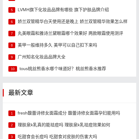
LVMH旗下化妆品品牌有哪些 旗下护肤品牌介绍
5
娇兰双管精华白天使用还是晚上 娇兰双管精华效果怎么样
6
丸美眼霜和雅诗兰黛眼霜哪个效果好 两款眼霜使用测评
7
美甲一般维持多久 美甲可以自己扣下来吗
8
广州知名化妆品品牌大全
9
tous桃丝熊香水哪个味道好？桃丝熊香水推荐
10
最新文章
fresh馥蕾诗修女面霜成分 馥蕾诗修女面霜孕妇能用吗
1
理肤泉k乳真的能祛痘吗 理肤泉k乳祛痘效果如何
2
吃甜食会长痘吗 吃甜食对皮肤的伤害大吗
3