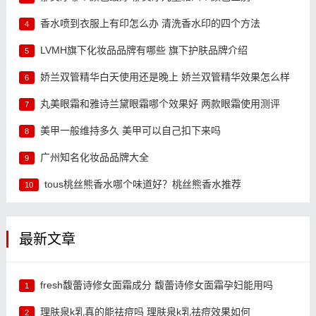
香水喷到衣服上有印怎么办 清洗香水印的四个方法
4
LVMH旗下化妆品品牌有哪些 旗下护肤品牌介绍
5
娇兰双管精华白天使用还是晚上 娇兰双管精华效果怎么样
6
丸美眼霜和雅诗兰黛眼霜哪个效果好 两款眼霜使用测评
7
美甲一般维持多久 美甲可以自己扣下来吗
8
广州知名化妆品品牌大全
9
tous桃丝熊香水哪个味道好？桃丝熊香水推荐
10
最新文章
fresh馥蕾诗修女面霜成分 馥蕾诗修女面霜孕妇能用吗
1
理肤泉k乳真的能祛痘吗 理肤泉k乳祛痘效果如何
2