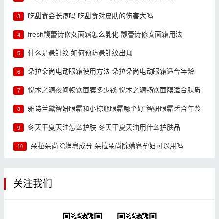
吃甜食会长痘吗 吃甜食对皮肤的伤害大吗
3
fresh馥蕾诗修女面霜怎么乳化 馥蕾诗修女面霜用法
4
什么是悬针纹 如何预防悬针纹出现
5
朵拉朵尚电动眼霜使用方法 朵拉朵尚电动眼霜适合年龄
6
悦木之源夜间畅饮面膜多少钱 悦木之源畅饮面膜适合肤质
7
雅诗兰黛智妍眼霜和小棕瓶眼霜哪个好 智妍眼霜适合年龄
8
冬天干夏天油怎么护肤 冬天干夏天油用什么护肤品
9
朵拉朵尚除螨皂成分 朵拉朵尚除螨皂孕妇可以用吗
10
关注我们