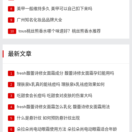
美甲一般维持多久 美甲可以自己扣下来吗
8
广州知名化妆品品牌大全
9
tous桃丝熊香水哪个味道好？桃丝熊香水推荐
10
最新文章
fresh馥蕾诗修女面霜成分 馥蕾诗修女面霜孕妇能用吗
1
理肤泉k乳真的能祛痘吗 理肤泉k乳祛痘效果如何
2
吃甜食会长痘吗 吃甜食对皮肤的伤害大吗
3
fresh馥蕾诗修女面霜怎么乳化 馥蕾诗修女面霜用法
4
什么是悬针纹 如何预防悬针纹出现
5
朵拉朵尚电动眼霜使用方法 朵拉朵尚电动眼霜适合年龄
6