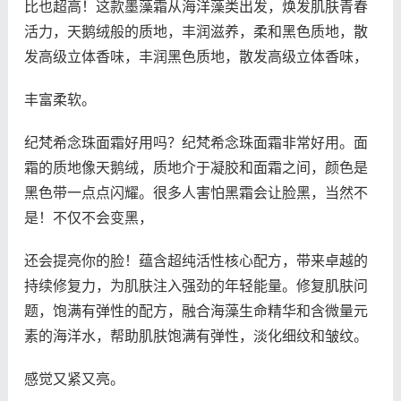
比也超高！这款墨藻霜从海洋藻类出发，焕发肌肤青春
活力，天鹅绒般的质地，丰润滋养，柔和黑色质地，散
发高级立体香味，丰润黑色质地，散发高级立体香味，
丰富柔软。
纪梵希念珠面霜好用吗？纪梵希念珠面霜非常好用。面
霜的质地像天鹅绒，质地介于凝胶和面霜之间，颜色是
黑色带一点点闪耀。很多人害怕黑霜会让脸黑，当然不
是！不仅不会变黑，
还会提亮你的脸！蕴含超纯活性核心配方，带来卓越的
持续修复力，为肌肤注入强劲的年轻能量。修复肌肤问
题，饱满有弹性的配方，融合海藻生命精华和含微量元
素的海洋水，帮助肌肤饱满有弹性，淡化细纹和皱纹。
感觉又紧又亮。