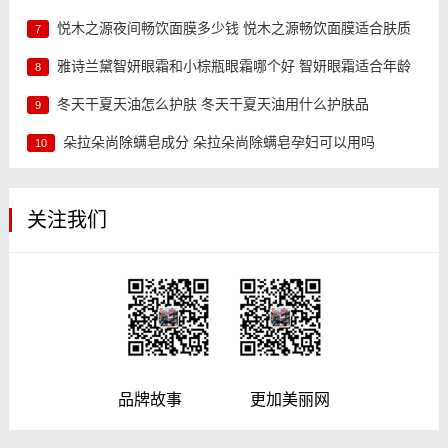
悦木之源夜间畅饮面膜多少钱 悦木之源畅饮面膜适合肤质
7
雅诗兰黛智妍眼霜和小棕瓶眼霜哪个好 智妍眼霜适合年龄
8
冬天干夏天油怎么护肤 冬天干夏天油用什么护肤品
9
朵拉朵尚除螨皂成分 朵拉朵尚除螨皂孕妇可以用吗
10
关注我们
品牌故事 更加美丽网