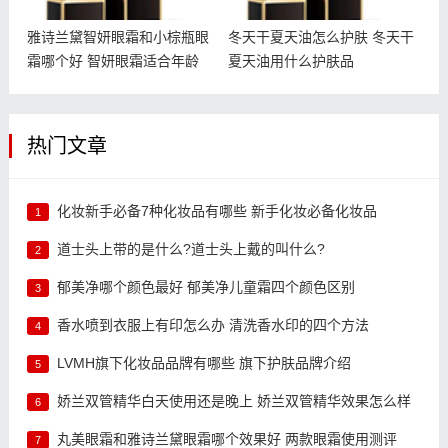
雅诗兰黛智妍眼霜和小棕瓶眼
冬天干夏天油怎么护肤 冬天干
霜哪个好 智妍眼霜适合年龄
夏天油用什么护肤品
热门文章
化妆新手必备7种化妆品有哪些 新手化妆必备化妆品
1
道士头上带的是什么?道士头上戴的叫什么?
2
郁美净哪个颜色最好 郁美净儿童霜四个颜色区别
3
香水喷到衣服上有印怎么办 清洗香水印的四个方法
4
LVMH旗下化妆品品牌有哪些 旗下护肤品牌介绍
5
娇兰双管精华白天使用还是晚上 娇兰双管精华效果怎么样
6
丸美眼霜和雅诗兰黛眼霜哪个效果好 两款眼霜使用测评
7