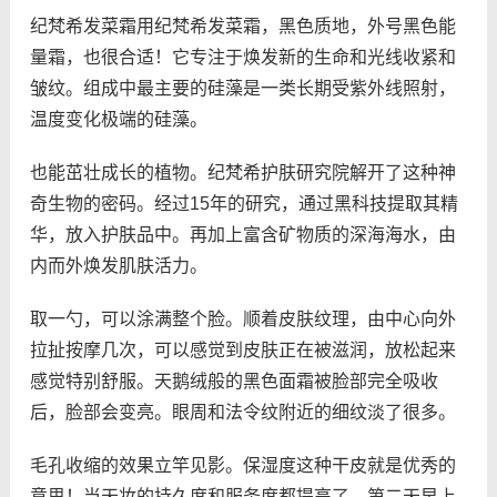
纪梵希发菜霜用纪梵希发菜霜，黑色质地，外号黑色能
量霜，也很合适！它专注于焕发新的生命和光线收紧和
皱纹。组成中最主要的硅藻是一类长期受紫外线照射，
温度变化极端的硅藻。
也能茁壮成长的植物。纪梵希护肤研究院解开了这种神
奇生物的密码。经过15年的研究，通过黑科技提取其精
华，放入护肤品中。再加上富含矿物质的深海海水，由
内而外焕发肌肤活力。
取一勺，可以涂满整个脸。顺着皮肤纹理，由中心向外
拉扯按摩几次，可以感觉到皮肤正在被滋润，放松起来
感觉特别舒服。天鹅绒般的黑色面霜被脸部完全吸收
后，脸部会变亮。眼周和法令纹附近的细纹淡了很多。
毛孔收缩的效果立竿见影。保湿度这种干皮就是优秀的
意思！当天妆的持久度和服务度都提高了，第二天早上