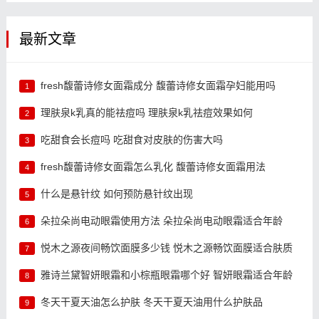
最新文章
fresh馥蕾诗修女面霜成分 馥蕾诗修女面霜孕妇能用吗
1
理肤泉k乳真的能祛痘吗 理肤泉k乳祛痘效果如何
2
吃甜食会长痘吗 吃甜食对皮肤的伤害大吗
3
fresh馥蕾诗修女面霜怎么乳化 馥蕾诗修女面霜用法
4
什么是悬针纹 如何预防悬针纹出现
5
朵拉朵尚电动眼霜使用方法 朵拉朵尚电动眼霜适合年龄
6
悦木之源夜间畅饮面膜多少钱 悦木之源畅饮面膜适合肤质
7
雅诗兰黛智妍眼霜和小棕瓶眼霜哪个好 智妍眼霜适合年龄
8
冬天干夏天油怎么护肤 冬天干夏天油用什么护肤品
9