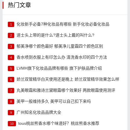
热门文章
化妆新手必备7种化妆品有哪些 新手化妆必备化妆品
1
道士头上带的是什么?道士头上戴的叫什么?
2
郁美净哪个颜色最好 郁美净儿童霜四个颜色区别
3
香水喷到衣服上有印怎么办 清洗香水印的四个方法
4
LVMH旗下化妆品品牌有哪些 旗下护肤品牌介绍
5
娇兰双管精华白天使用还是晚上 娇兰双管精华效果怎么样
6
丸美眼霜和雅诗兰黛眼霜哪个效果好 两款眼霜使用测评
7
美甲一般维持多久 美甲可以自己扣下来吗
8
广州知名化妆品品牌大全
9
tous桃丝熊香水哪个味道好？桃丝熊香水推荐
10