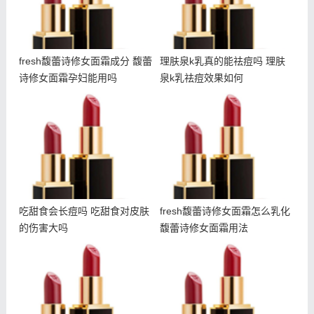
fresh馥蕾诗修女面霜成分 馥蕾
理肤泉k乳真的能祛痘吗 理肤
诗修女面霜孕妇能用吗
泉k乳祛痘效果如何
吃甜食会长痘吗 吃甜食对
fresh馥蕾诗修女面霜怎么
皮肤的伤害大吗
乳化 馥蕾诗修女面霜用法
吃甜食会长痘吗 吃甜食对皮肤
fresh馥蕾诗修女面霜怎么乳化
的伤害大吗
馥蕾诗修女面霜用法
什么是悬针纹 如何预防悬
冬天干夏天油怎么护肤 冬
针纹出现
天干夏天油用什么护肤品