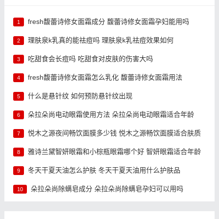
fresh馥蕾诗修女面霜成分 馥蕾诗修女面霜孕妇能用吗
1
理肤泉k乳真的能祛痘吗 理肤泉k乳祛痘效果如何
2
吃甜食会长痘吗 吃甜食对皮肤的伤害大吗
3
fresh馥蕾诗修女面霜怎么乳化 馥蕾诗修女面霜用法
4
什么是悬针纹 如何预防悬针纹出现
5
朵拉朵尚电动眼霜使用方法 朵拉朵尚电动眼霜适合年龄
6
悦木之源夜间畅饮面膜多少钱 悦木之源畅饮面膜适合肤质
7
雅诗兰黛智妍眼霜和小棕瓶眼霜哪个好 智妍眼霜适合年龄
8
冬天干夏天油怎么护肤 冬天干夏天油用什么护肤品
9
朵拉朵尚除螨皂成分 朵拉朵尚除螨皂孕妇可以用吗
10