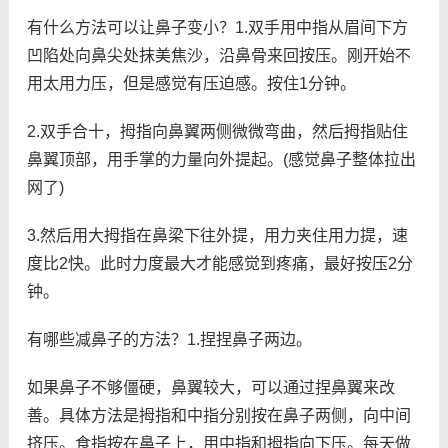
有什么方法可以让鼻子变小？1.双手用中指从眉间下方
凹陷处向鼻尖处抹美焦沙，沿鼻骨来回按压。刚开始不
用太用力压，但是感觉有压迫感。按住1分钟。
2.双手合十，拇指向鼻翼两侧微微弯曲，然后拇指贴住
鼻翼顶部，用手掌的力量向外提起。(感觉鼻子整体拉出
网了)
3.然后用大拇指在鼻梁下往外提，用力夹住用力提，速
度比2快。此时力度最大才能感觉到疼痛，最好按压2分
钟。
有哪些减鼻子的方法？1.捏捏鼻子两边。
如果鼻子不够僵硬，鼻翼较大，可以通过捏鼻翼来改
善。具体方法是拇指和中指分别按在鼻子两侧，向中间
挤压。食指按在鼻子上，用中指和拇指向下压。每天做