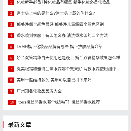
化妆新手必备7种化妆品有哪些 新手化妆必备化妆品
1
道士头上带的是什么?道士头上戴的叫什么?
2
郁美净哪个颜色最好 郁美净儿童霜四个颜色区别
3
香水喷到衣服上有印怎么办 清洗香水印的四个方法
4
LVMH旗下化妆品品牌有哪些 旗下护肤品牌介绍
5
娇兰双管精华白天使用还是晚上 娇兰双管精华效果怎么样
6
丸美眼霜和雅诗兰黛眼霜哪个效果好 两款眼霜使用测评
7
美甲一般维持多久 美甲可以自己扣下来吗
8
广州知名化妆品品牌大全
9
tous桃丝熊香水哪个味道好？桃丝熊香水推荐
10
最新文章