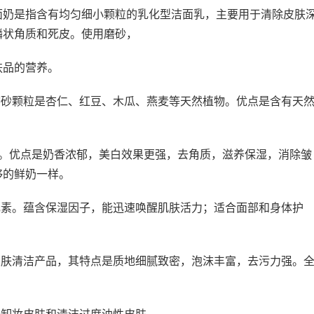
面奶是指含有均匀细小颗粒的乳化型洁面乳，主要用于清除皮肤
鳞状角质和死皮。使用磨砂，
肤品的营养。
磨砂颗粒是杏仁、红豆、木瓜、燕麦等天然植物。优点是含有天
。
膏。优点是奶香浓郁，美白效果更强，去角质，滋养保湿，消除皱
够的鲜奶一样。
元素。蕴含保湿因子，能迅速唤醒肌肤活力；适合面部和身体护
皮肤清洁产品，其特点是质地细腻致密，泡沫丰富，去污力强。