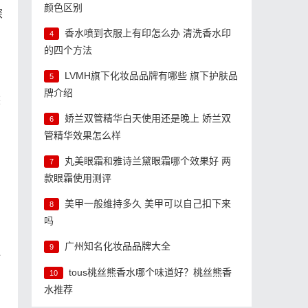
颜色区别
深
香水喷到衣服上有印怎么办 清洗香水印
4
的四个方法
LVMH旗下化妆品品牌有哪些 旗下护肤品
5
牌介绍
然
娇兰双管精华白天使用还是晚上 娇兰双
6
管精华效果怎么样
丸美眼霜和雅诗兰黛眼霜哪个效果好 两
7
款眼霜使用测评
美甲一般维持多久 美甲可以自己扣下来
8
吗
广州知名化妆品品牌大全
9
全
tous桃丝熊香水哪个味道好？桃丝熊香
10
水推荐