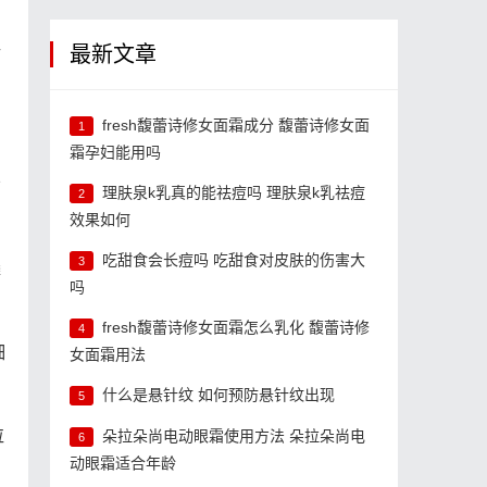
最新文章
活
fresh馥蕾诗修女面霜成分 馥蕾诗修女面
1
霜孕妇能用吗
洁
理肤泉k乳真的能祛痘吗 理肤泉k乳祛痘
2
效果如何
吃甜食会长痘吗 吃甜食对皮肤的伤害大
3
鳞
吗
fresh馥蕾诗修女面霜怎么乳化 馥蕾诗修
4
细
女面霜用法
什么是悬针纹 如何预防悬针纹出现
5
粒
朵拉朵尚电动眼霜使用方法 朵拉朵尚电
6
动眼霜适合年龄