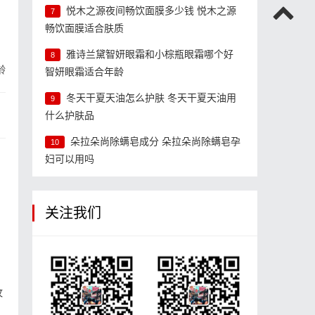
悦木之源夜间畅饮面膜多少钱 悦木之源
7
畅饮面膜适合肤质
雅诗兰黛智妍眼霜和小棕瓶眼霜哪个好
8
龄
智妍眼霜适合年龄
冬天干夏天油怎么护肤 冬天干夏天油用
9
什么护肤品
朵拉朵尚除螨皂成分 朵拉朵尚除螨皂孕
10
妇可以用吗
关注我们
纹