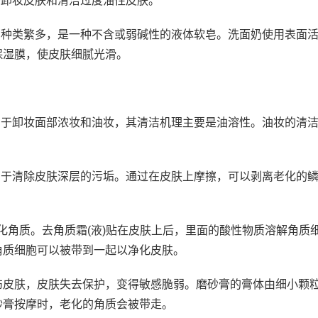
于卸妆皮肤和清洁过度油性皮肤。
，种类繁多，是一种不含或弱碱性的液体软皂。洗面奶使用表面
保湿膜，使皮肤细腻光滑。
用于卸妆面部浓妆和油妆，其清洁机理主要是油溶性。油妆的清
用于清除皮肤深层的污垢。通过在皮肤上摩擦，可以剥离老化的
老化角质。去角质霜(液)贴在皮肤上后，里面的酸性物质溶解角质
角质细胞可以被带到一起以净化皮肤。
伤皮肤，皮肤失去保护，变得敏感脆弱。磨砂膏的膏体由细小颗
砂膏按摩时，老化的角质会被带走。