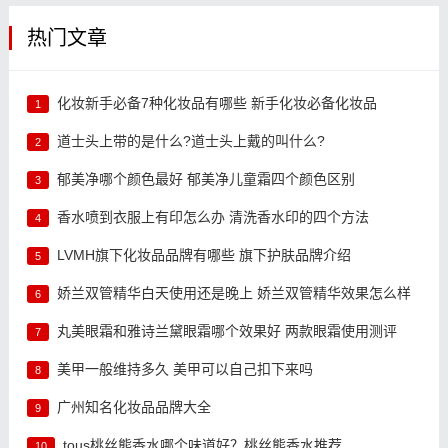
热门文章
化妆新手必备7种化妆品有哪些 新手化妆必备化妆品
1
道士头上带的是什么?道士头上戴的叫什么?
2
郁美净哪个颜色最好 郁美净儿童霜四个颜色区别
3
香水喷到衣服上有印怎么办 清洗香水印的四个方法
4
LVMH旗下化妆品品牌有哪些 旗下护肤品牌介绍
5
娇兰双管精华白天使用还是晚上 娇兰双管精华效果怎么样
6
丸美眼霜和雅诗兰黛眼霜哪个效果好 两款眼霜使用测评
7
美甲一般维持多久 美甲可以自己扣下来吗
8
广州知名化妆品品牌大全
9
tous桃丝熊香水哪个味道好？桃丝熊香水推荐
10