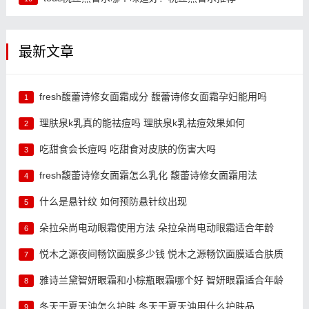
最新文章
fresh馥蕾诗修女面霜成分 馥蕾诗修女面霜孕妇能用吗
1
理肤泉k乳真的能祛痘吗 理肤泉k乳祛痘效果如何
2
吃甜食会长痘吗 吃甜食对皮肤的伤害大吗
3
fresh馥蕾诗修女面霜怎么乳化 馥蕾诗修女面霜用法
4
什么是悬针纹 如何预防悬针纹出现
5
朵拉朵尚电动眼霜使用方法 朵拉朵尚电动眼霜适合年龄
6
悦木之源夜间畅饮面膜多少钱 悦木之源畅饮面膜适合肤质
7
雅诗兰黛智妍眼霜和小棕瓶眼霜哪个好 智妍眼霜适合年龄
8
冬天干夏天油怎么护肤 冬天干夏天油用什么护肤品
9