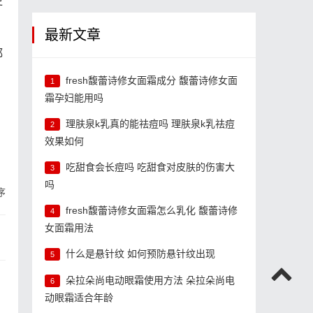
更
最新文章
都
fresh馥蕾诗修女面霜成分 馥蕾诗修女面
1
霜孕妇能用吗
，
理肤泉k乳真的能祛痘吗 理肤泉k乳祛痘
2
效果如何
吃甜食会长痘吗 吃甜食对皮肤的伤害大
3
吗
序
fresh馥蕾诗修女面霜怎么乳化 馥蕾诗修
4
女面霜用法
什么是悬针纹 如何预防悬针纹出现
5
朵拉朵尚电动眼霜使用方法 朵拉朵尚电
6
动眼霜适合年龄