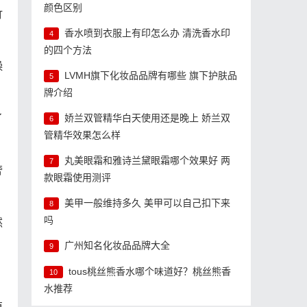
颜色区别
竹
香水喷到衣服上有印怎么办 清洗香水印
4
的四个方法
燥
LVMH旗下化妆品品牌有哪些 旗下护肤品
5
牌介绍
了
娇兰双管精华白天使用还是晚上 娇兰双
6
管精华效果怎么样
丸美眼霜和雅诗兰黛眼霜哪个效果好 两
7
奢
款眼霜使用测评
美甲一般维持多久 美甲可以自己扣下来
8
吗
然
广州知名化妆品品牌大全
9
tous桃丝熊香水哪个味道好？桃丝熊香
10
水推荐