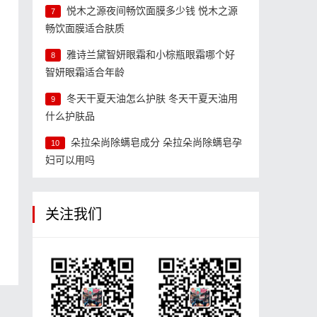
悦木之源夜间畅饮面膜多少钱 悦木之源
7
畅饮面膜适合肤质
雅诗兰黛智妍眼霜和小棕瓶眼霜哪个好
8
智妍眼霜适合年龄
冬天干夏天油怎么护肤 冬天干夏天油用
9
眼
什么护肤品
5
朵拉朵尚除螨皂成分 朵拉朵尚除螨皂孕
10
妇可以用吗
关注我们