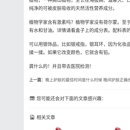
植物，一种高山植物，生长在海拔高、温差大、
纯净的可被皮肤吸收的天然活性营养成分。
植物学家含有激素吗？植物学家没有荷尔蒙。至
有水和甘油。详情请看盒子上的成分表。配料表
可以用银饰品，比如银戒指，银耳环，因为化妆
揉一揉。如果它改变颜色，它就含有铅。
龚什么的！并且带去医院检测！
上一篇：
晚上护肤的最佳时间是什么时候 晚间护肤正确
您可能还会对下面的文章感兴趣：
相关文章
fresh馥蕾诗修女面霜成分
理肤泉k乳真的能祛