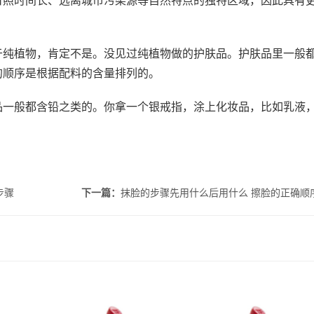
日照时间长、远离城市污染源等自然特点的独特区域，因此具有
于纯植物，肯定不是。没见过纯植物做的护肤品。护肤品里一般
的顺序是根据配料的含量排列的。
品一般都含铅之类的。你拿一个银戒指，涂上化妆品，比如乳液
步骤
下一篇：
抹脸的步骤先用什么后用什么 擦脸的正确顺
痘吗 理
吃甜食会长痘吗 吃甜食对
雅诗兰黛智妍眼霜和小棕