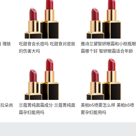
何
皮肤的伤害大吗
瓶眼霜哪个好 智妍眼霜适
合年龄
 理肤
吃甜食会长痘吗 吃甜食对皮肤
雅诗兰黛智妍眼霜和小棕瓶
的伤害大吗
霜哪个好 智妍眼霜适合年龄
 朵拉
兰蔻菁纯面霜成分 兰蔻菁
美帕b5喷雾怎么样 美帕b
以用吗
纯面霜孕妇能用吗
喷雾孕妇能用吗
朵拉朵尚
兰蔻菁纯面霜成分 兰蔻菁纯面
美帕b5喷雾怎么样 美帕b5喷
霜孕妇能用吗
雾孕妇能用吗