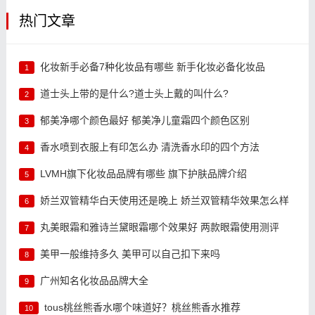
热门文章
化妆新手必备7种化妆品有哪些 新手化妆必备化妆品
1
道士头上带的是什么?道士头上戴的叫什么?
2
郁美净哪个颜色最好 郁美净儿童霜四个颜色区别
3
香水喷到衣服上有印怎么办 清洗香水印的四个方法
4
LVMH旗下化妆品品牌有哪些 旗下护肤品牌介绍
5
娇兰双管精华白天使用还是晚上 娇兰双管精华效果怎么样
6
丸美眼霜和雅诗兰黛眼霜哪个效果好 两款眼霜使用测评
7
美甲一般维持多久 美甲可以自己扣下来吗
8
广州知名化妆品品牌大全
9
tous桃丝熊香水哪个味道好？桃丝熊香水推荐
10