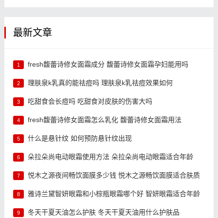
最新文章
fresh馥蕾诗修女面霜成分 馥蕾诗修女面霜孕妇能用吗
1
理肤泉k乳真的能祛痘吗 理肤泉k乳祛痘效果如何
2
吃甜食会长痘吗 吃甜食对皮肤的伤害大吗
3
fresh馥蕾诗修女面霜怎么乳化 馥蕾诗修女面霜用法
4
什么是悬针纹 如何预防悬针纹出现
5
朵拉朵尚电动眼霜使用方法 朵拉朵尚电动眼霜适合年龄
6
悦木之源夜间畅饮面膜多少钱 悦木之源畅饮面膜适合肤质
7
雅诗兰黛智妍眼霜和小棕瓶眼霜哪个好 智妍眼霜适合年龄
8
冬天干夏天油怎么护肤 冬天干夏天油用什么护肤品
9