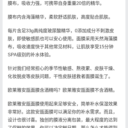
膜布，吸收力强，可携带自身重量20倍的精华。
膜布内含海藻精华，柔软舒适肌肤，高度贴合肌肤。
每片含足33g高纯度玻尿酸精华，0添加成分不刺激皮
肤，即使敏感肌也可以安心使用。面膜采用天然海藻膜
布，吸收速度快于其他常见材料，让肌肤享受15分钟
SPA级别的补水体验。
针对我们经常担心的季节性敏感、熬夜累、皮肤干燥、
化妆脱皮等皮肤问题，干性皮肤拯救者面膜诞生了。
欧莱雅安瓿面膜含酒精吗？欧莱雅安瓿面膜不含酒精。
欧莱雅安瓿面膜使用起来足够安全，简单补水保湿效果
非常好。这款安瓿面膜可以满足你的补水需求。而且，
设计也很讨喜。独创的膜液分离包装，最大程度的达到
了保鲜的效果。你可以决定鲜日期，那么怎么才能得到