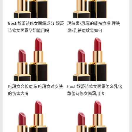
fresh馥蕾诗修女面霜成分 馥蕾
理肤泉k乳真的能祛痘吗 理肤
诗修女面霜孕妇能用吗
泉k乳祛痘效果如何
吃甜食会长痘吗 吃甜食对
fresh馥蕾诗修女面霜怎么
皮肤的伤害大吗
乳化 馥蕾诗修女面霜用法
吃甜食会长痘吗 吃甜食对皮肤
fresh馥蕾诗修女面霜怎么乳化
的伤害大吗
馥蕾诗修女面霜用法
悦木之源夜间畅饮面膜多少
雅诗兰黛智妍眼霜和小棕瓶
钱 悦木之源畅饮面膜适合
眼霜哪个好 智妍眼霜适合
肤质
年龄