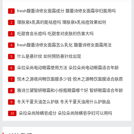
fresh馥蕾诗修女面霜成分 馥蕾诗修女面霜孕妇能用吗
1
理肤泉k乳真的能祛痘吗 理肤泉k乳祛痘效果如何
2
吃甜食会长痘吗 吃甜食对皮肤的伤害大吗
3
fresh馥蕾诗修女面霜怎么乳化 馥蕾诗修女面霜用法
4
什么是悬针纹 如何预防悬针纹出现
5
朵拉朵尚电动眼霜使用方法 朵拉朵尚电动眼霜适合年龄
6
悦木之源夜间畅饮面膜多少钱 悦木之源畅饮面膜适合肤质
7
雅诗兰黛智妍眼霜和小棕瓶眼霜哪个好 智妍眼霜适合年龄
8
冬天干夏天油怎么护肤 冬天干夏天油用什么护肤品
9
朵拉朵尚除螨皂成分 朵拉朵尚除螨皂孕妇可以用吗
10