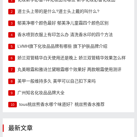
道士头上带的是什么?道士头上戴的叫什么?
2
郁美净哪个颜色最好 郁美净儿童霜四个颜色区别
3
香水喷到衣服上有印怎么办 清洗香水印的四个方法
4
LVMH旗下化妆品品牌有哪些 旗下护肤品牌介绍
5
娇兰双管精华白天使用还是晚上 娇兰双管精华效果怎么样
6
丸美眼霜和雅诗兰黛眼霜哪个效果好 两款眼霜使用测评
7
美甲一般维持多久 美甲可以自己扣下来吗
8
广州知名化妆品品牌大全
9
tous桃丝熊香水哪个味道好？桃丝熊香水推荐
10
最新文章