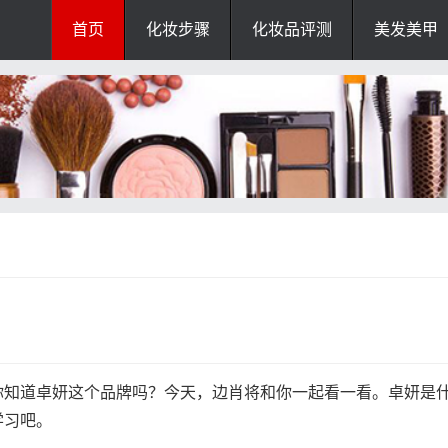
首页
化妆步骤
化妆品评测
美发美甲
你知道卓妍这个品牌吗？今天，边肖将和你一起看一看。卓妍是
学习吧。