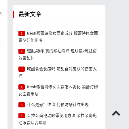
因
最新文章
fresh馥蕾诗修女面霜成分 馥蕾诗修女面
1
霜孕妇能用吗
理肤泉k乳真的能祛痘吗 理肤泉k乳祛痘
2
效果如何
吃甜食会长痘吗 吃甜食对皮肤的伤害大
3
吗
fresh馥蕾诗修女面霜怎么乳化 馥蕾诗修
4
女面霜用法
什么是悬针纹 如何预防悬针纹出现
钱
5
朵拉朵尚电动眼霜使用方法 朵拉朵尚电
6
动眼霜适合年龄