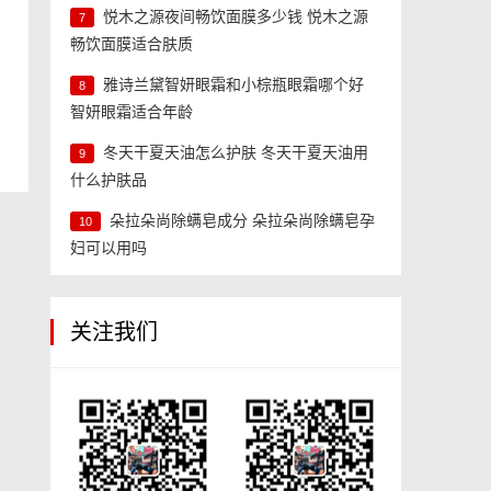
悦木之源夜间畅饮面膜多少钱 悦木之源
7
畅饮面膜适合肤质
雅诗兰黛智妍眼霜和小棕瓶眼霜哪个好
8
智妍眼霜适合年龄
怎
冬天干夏天油怎么护肤 冬天干夏天油用
9
什么护肤品
朵拉朵尚除螨皂成分 朵拉朵尚除螨皂孕
10
妇可以用吗
关注我们