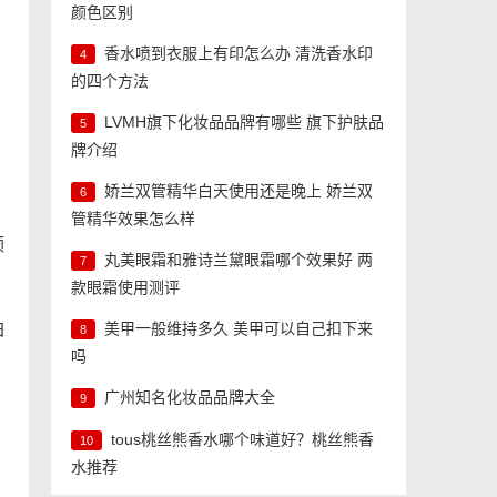
颜色区别
香水喷到衣服上有印怎么办 清洗香水印
4
的四个方法
LVMH旗下化妆品品牌有哪些 旗下护肤品
5
牌介绍
娇兰双管精华白天使用还是晚上 娇兰双
6
管精华效果怎么样
领
丸美眼霜和雅诗兰黛眼霜哪个效果好 两
7
款眼霜使用测评
铂
美甲一般维持多久 美甲可以自己扣下来
8
吗
广州知名化妆品品牌大全
9
tous桃丝熊香水哪个味道好？桃丝熊香
10
水推荐