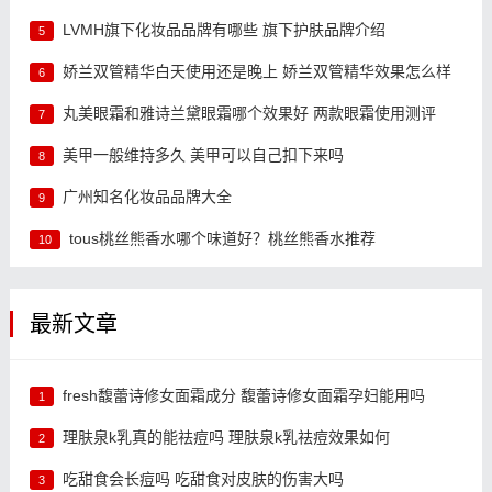
LVMH旗下化妆品品牌有哪些 旗下护肤品牌介绍
5
娇兰双管精华白天使用还是晚上 娇兰双管精华效果怎么样
6
丸美眼霜和雅诗兰黛眼霜哪个效果好 两款眼霜使用测评
7
美甲一般维持多久 美甲可以自己扣下来吗
8
广州知名化妆品品牌大全
9
tous桃丝熊香水哪个味道好？桃丝熊香水推荐
10
最新文章
fresh馥蕾诗修女面霜成分 馥蕾诗修女面霜孕妇能用吗
1
理肤泉k乳真的能祛痘吗 理肤泉k乳祛痘效果如何
2
吃甜食会长痘吗 吃甜食对皮肤的伤害大吗
3