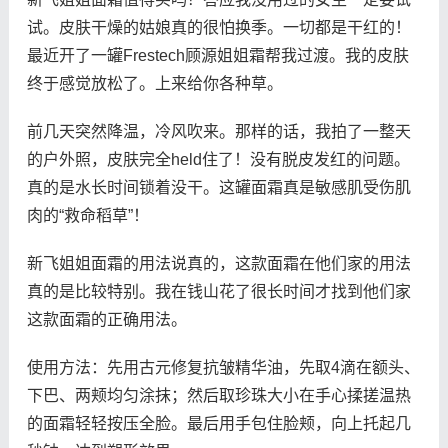
试。皮肤干燥的姑娘真的很怕换季。一切都是干红的！
最近开了一罐Frestech顾源姐姐霜帮我过渡。我的皮肤
终于感觉放松了。上来给你各种草。
前几天突然降温，冷风吹来。那样的话，我拍了一整天
的户外照，皮肤完全held住了！没有脱皮发红的问题。
真的是水长时间锁着没干。这罐面霜真是敏感肌受伤肌
肉的“救命稻草”！
新飞姐姐面霜的用法说真的，这款面霜在他们家的用法
真的是比较特别。我在钱山花了很长时间才找到他们家
这款面霜的正确用法。
使用方法：先用古元修复抗皱精华油，先取4滴在额头、
下巴、两颊均匀涂抹；然后取珍珠大小在手心揉搓温热
的面霜轻轻按压全脸。最后用手包住脸颊，向上托起几