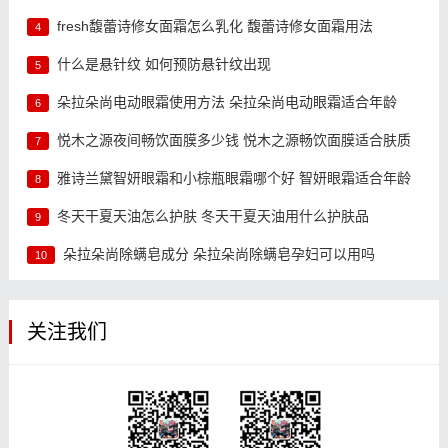
fresh馥蕾诗修女面霜怎么乳化 馥蕾诗修女面霜用法
4
什么是悬针纹 如何预防悬针纹出现
5
朵拉朵尚电动眼霜使用方法 朵拉朵尚电动眼霜适合年龄
6
悦木之源夜间畅饮面膜多少钱 悦木之源畅饮面膜适合肤质
7
雅诗兰黛智妍眼霜和小棕瓶眼霜哪个好 智妍眼霜适合年龄
8
冬天干夏天油怎么护肤 冬天干夏天油用什么护肤品
9
朵拉朵尚除螨皂成分 朵拉朵尚除螨皂孕妇可以用吗
10
关注我们