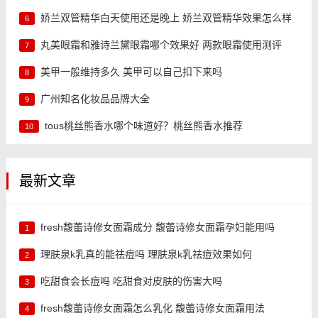
娇兰双管精华白天使用还是晚上 娇兰双管精华效果怎么样
6
丸美眼霜和雅诗兰黛眼霜哪个效果好 两款眼霜使用测评
7
美甲一般维持多久 美甲可以自己扣下来吗
8
广州知名化妆品品牌大全
9
tous桃丝熊香水哪个味道好？桃丝熊香水推荐
10
最新文章
fresh馥蕾诗修女面霜成分 馥蕾诗修女面霜孕妇能用吗
1
理肤泉k乳真的能祛痘吗 理肤泉k乳祛痘效果如何
2
吃甜食会长痘吗 吃甜食对皮肤的伤害大吗
3
fresh馥蕾诗修女面霜怎么乳化 馥蕾诗修女面霜用法
4