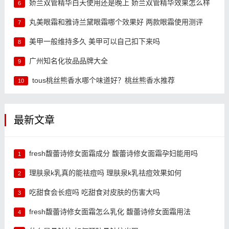
娇兰双管精华白天使用还是晚上 娇兰双管精华效果怎么样
6
丸美眼霜和雅诗兰黛眼霜哪个效果好 两款眼霜使用测评
7
美甲一般维持多久 美甲可以自己扣下来吗
8
广州知名化妆品品牌大全
9
tous桃丝熊香水哪个味道好？桃丝熊香水推荐
10
最新文章
fresh馥蕾诗修女面霜成分 馥蕾诗修女面霜孕妇能用吗
1
理肤泉k乳真的能祛痘吗 理肤泉k乳祛痘效果如何
2
吃甜食会长痘吗 吃甜食对皮肤的伤害大吗
3
fresh馥蕾诗修女面霜怎么乳化 馥蕾诗修女面霜用法
4