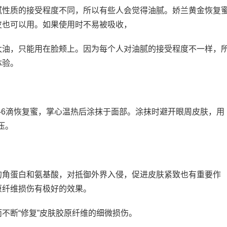
腻性质的接受程度不同，所以有些人会觉得油腻。娇兰黄金恢复
皮也可以用。如果使用时不易被吸收，
太油，只能用在脸颊上。因为每个人对油腻的接受程度不一样，
体验。
-6滴恢复蜜，掌心温热后涂抹于面部。涂抹时避开眼周皮肤，用
压。
的角蛋白和氨基酸，对抵御外界入侵，促进皮肤紧致也有重要作
原纤维损伤有极好的效果。
不断“修复”皮肤胶原纤维的细微损伤。