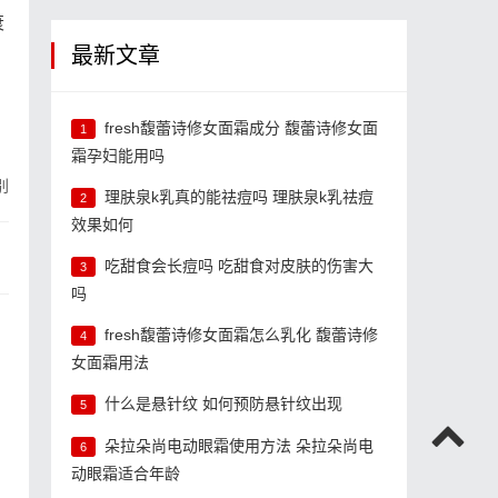
衰
最新文章
fresh馥蕾诗修女面霜成分 馥蕾诗修女面
1
霜孕妇能用吗
别
理肤泉k乳真的能祛痘吗 理肤泉k乳祛痘
2
效果如何
吃甜食会长痘吗 吃甜食对皮肤的伤害大
3
吗
fresh馥蕾诗修女面霜怎么乳化 馥蕾诗修
4
女面霜用法
什么是悬针纹 如何预防悬针纹出现
5
朵拉朵尚电动眼霜使用方法 朵拉朵尚电
6
动眼霜适合年龄