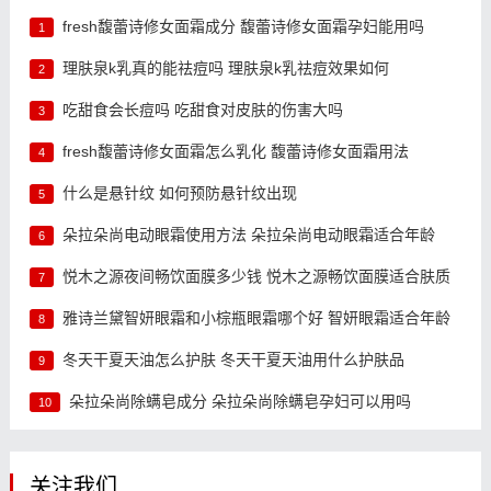
fresh馥蕾诗修女面霜成分 馥蕾诗修女面霜孕妇能用吗
1
理肤泉k乳真的能祛痘吗 理肤泉k乳祛痘效果如何
2
吃甜食会长痘吗 吃甜食对皮肤的伤害大吗
3
fresh馥蕾诗修女面霜怎么乳化 馥蕾诗修女面霜用法
4
什么是悬针纹 如何预防悬针纹出现
5
朵拉朵尚电动眼霜使用方法 朵拉朵尚电动眼霜适合年龄
6
悦木之源夜间畅饮面膜多少钱 悦木之源畅饮面膜适合肤质
7
雅诗兰黛智妍眼霜和小棕瓶眼霜哪个好 智妍眼霜适合年龄
8
冬天干夏天油怎么护肤 冬天干夏天油用什么护肤品
9
朵拉朵尚除螨皂成分 朵拉朵尚除螨皂孕妇可以用吗
10
关注我们