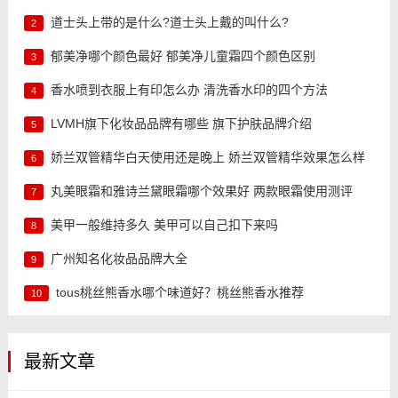
道士头上带的是什么?道士头上戴的叫什么?
2
郁美净哪个颜色最好 郁美净儿童霜四个颜色区别
3
香水喷到衣服上有印怎么办 清洗香水印的四个方法
4
LVMH旗下化妆品品牌有哪些 旗下护肤品牌介绍
5
娇兰双管精华白天使用还是晚上 娇兰双管精华效果怎么样
6
丸美眼霜和雅诗兰黛眼霜哪个效果好 两款眼霜使用测评
7
美甲一般维持多久 美甲可以自己扣下来吗
8
广州知名化妆品品牌大全
9
tous桃丝熊香水哪个味道好？桃丝熊香水推荐
10
最新文章