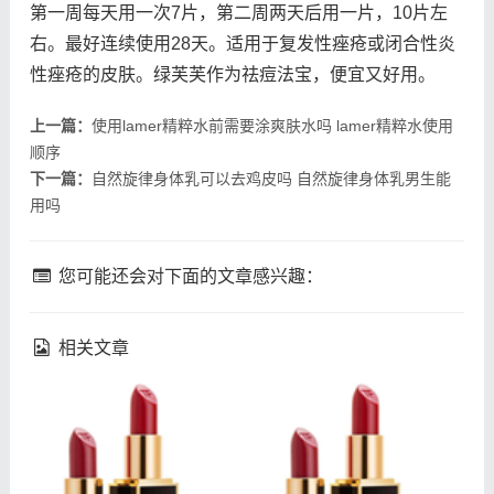
第一周每天用一次7片，第二周两天后用一片，10片左
右。最好连续使用28天。适用于复发性痤疮或闭合性炎
性痤疮的皮肤。绿芙芙作为祛痘法宝，便宜又好用。
上一篇：
使用lamer精粹水前需要涂爽肤水吗 lamer精粹水使用
顺序
下一篇：
自然旋律身体乳可以去鸡皮吗 自然旋律身体乳男生能
用吗
您可能还会对下面的文章感兴趣：
相关文章
fresh馥蕾诗修女面霜成分
理肤泉k乳真的能祛痘吗 理
馥蕾诗修女面霜孕妇能用吗
肤泉k乳祛痘效果如何