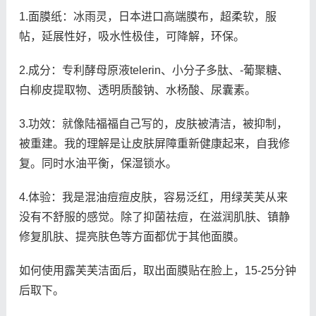
1.面膜纸：冰雨灵，日本进口高端膜布，超柔软，服
帖，延展性好，吸水性极佳，可降解，环保。
2.成分：专利酵母原液telerin、小分子多肽、-葡聚糖、
白柳皮提取物、透明质酸钠、水杨酸、尿囊素。
3.功效：就像陆福福自己写的，皮肤被清洁，被抑制，
被重建。我的理解是让皮肤屏障重新健康起来，自我修
复。同时水油平衡，保湿锁水。
4.体验：我是混油痘痘皮肤，容易泛红，用绿芙芙从来
没有不舒服的感觉。除了抑菌祛痘，在滋润肌肤、镇静
修复肌肤、提亮肤色等方面都优于其他面膜。
如何使用露芙芙洁面后，取出面膜贴在脸上，15-25分钟
后取下。