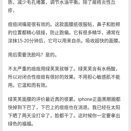
质，减少毛孔堵塞，调节水油平衡。除了痤疮炎性丘
疹，
痘痘闭嘴是很有效的。这款面膜纸很服帖，鼻子和脸颊
的位置都精心链接，防止跑偏。它有很多精华，通常在
涂抹15-20分钟后，它可以用来自杀。吸收超快的面膜。
用后需要洗脸吗？是的。
不太严重的痘痘用绿芙芙就够了。绿芙芙含有水杨酸，
所以对闭合性痘痘有很好的效果。不用担心敏感肌不能
用。它温和而有效。
绿芙芙面膜的评价最近真的很累。iphone正面黑眼圈都
快掉到下巴了，下巴上的痘痘也在消退。我已经在太阳
下晒了两天没打伞了，脸都干了。这时候你一定要拿出
绿色的福福。