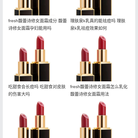
fresh馥蕾诗修女面霜成分 馥蕾
理肤泉k乳真的能祛痘吗 理肤
诗修女面霜孕妇能用吗
泉k乳祛痘效果如何
吃甜食会长痘吗 吃甜食对
fresh馥蕾诗修女面霜怎么
皮肤的伤害大吗
乳化 馥蕾诗修女面霜用法
吃甜食会长痘吗 吃甜食对皮肤
fresh馥蕾诗修女面霜怎么乳化
的伤害大吗
馥蕾诗修女面霜用法
什么是悬针纹 如何预防悬
朵拉朵尚电动眼霜使用方法
针纹出现
朵拉朵尚电动眼霜适合年龄